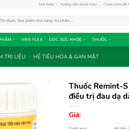
Giới thiệu
Hướng dẫn thanh toán
Chính sách đổi 
ìm
ếm:
PHẨM
VIFA FLEX
GÓC SỨC KHỎE
THUỐC
 TRỊ LIỆU
/
HỆ TIÊU HÓA & GAN MẬT
Thuốc Remint-S
điều trị đau dạ d
Thêm
Giá:
vào
yêu
thích
Danh mục
Hệ tiêu