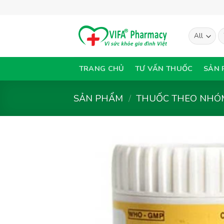
Skip
to
content
T
ki
TRANG CHỦ
TƯ VẤN THUỐC
SẢN 
SẢN PHẨM
/
THUỐC THEO NHÓM