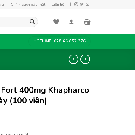
trả
Chính sách bảo mật
Liên hệ
HOTLINE: 028 66 852 376
 Fort 400mg Khapharco
ày (100 viên)
 hóa & gan mật