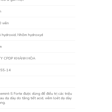
n
 viên
 hydroxid
,
Nhôm hydroxyd
m
TY CPDP KHÁNH HÒA
655-14
emint-S Forte được dùng để điều trị các triệu
au dạ dày do tăng tiết acid, viêm loét dạ dày
àng.