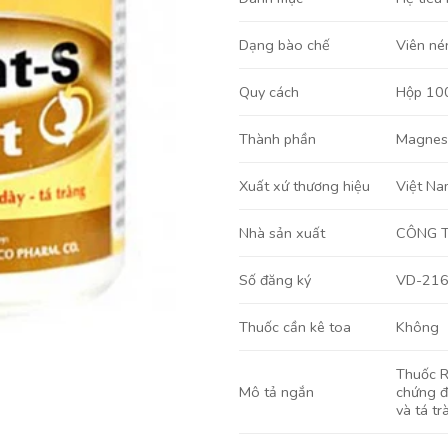
Viên né
Dạng bào chế
Hộp 100
Quy cách
Magnesi
Thành phần
Việt Na
Xuất xứ thương hiệu
CÔNG 
Nhà sản xuất
VD-21
Số đăng ký
Không
Thuốc cần kê toa
Thuốc R
Mô tả ngắn
chứng đ
và tá tr