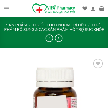
Skip
to
content
SẢN PHẨM
/
THUỐC THEO NHÓM TRỊ LIỆU
/
THỰC
PHẨM BỔ SUNG & CÁC SẢN PHẨM HỖ TRỢ SỨC KHỎE
Thêm
vào
yêu
thích