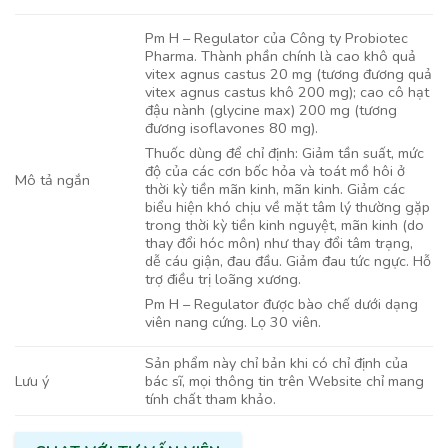
Pm H – Regulator của Công ty Probiotec
Pharma. Thành phần chính là cao khô quả
vitex agnus castus 20 mg (tương đương quả
vitex agnus castus khô 200 mg); cao cô hạt
đậu nành (glycine max) 200 mg (tương
đương isoflavones 80 mg).
Thuốc dùng để chỉ định: Giảm tần suất, mức
độ của các cơn bốc hỏa và toát mồ hôi ở
Mô tả ngắn
thời kỳ tiền mãn kinh, mãn kinh. Giảm các
biểu hiện khó chịu về mặt tâm lý thường gặp
trong thời kỳ tiền kinh nguyệt, mãn kinh (do
thay đổi hóc môn) như thay đổi tâm trạng,
dễ cáu giận, đau đầu. Giảm đau tức ngực. Hỗ
trợ điều trị loãng xương.
Pm H – Regulator được bào chế dưới dạng
viên nang cứng. Lọ 30 viên.
Sản phẩm này chỉ bản khi có chỉ định của
bác sĩ, mọi thông tin trên Website chỉ mang
Lưu ý
tính chất tham khảo.