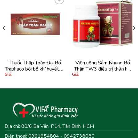
Thêm
Thêm
vào
vào
yêu
yêu
thích
thích
Thuốc Thập Toàn Đại Bổ
Viên uống Sâm Nhung Bổ
Traphaco bồi bổ khí huyết, trị
Thận TW3 điều trị thận hư,
Giá:
Giá:
suy nhược cơ thể (10 viên)
thận yếu (30 viên)
Địa chỉ: 80/6 Ba Vân, P14, Tân Bình, HCM
Điện thoại: 0961954804 - 0942738080