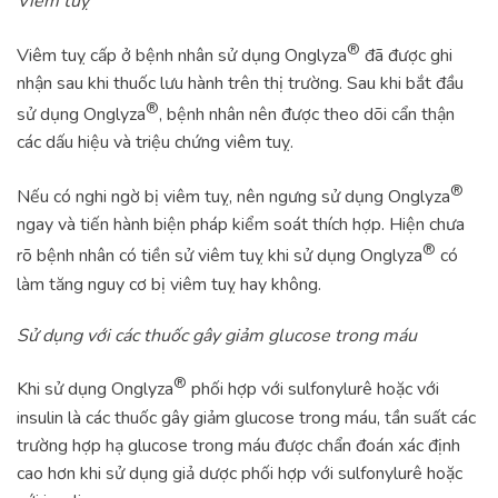
Viêm tuỵ
®
Viêm tuỵ cấp ở bệnh nhân sử dụng Onglyza
đã được ghi
nhận sau khi thuốc lưu hành trên thị trường. Sau khi bắt đầu
®
sử dụng Onglyza
, bệnh nhân nên được theo dõi cẩn thận
các dấu hiệu và triệu chứng viêm tuỵ.
®
Nếu có nghi ngờ bị viêm tuỵ, nên ngưng sử dụng Onglyza
ngay và tiến hành biện pháp kiểm soát thích hợp. Hiện chưa
®
rõ bệnh nhân có tiền sử viêm tuỵ khi sử dụng Onglyza
có
làm tăng nguy cơ bị viêm tuỵ hay không.
Sử dụng với các thuốc gây giảm glucose trong máu
®
Khi sử dụng Onglyza
phối hợp với sulfonylurê hoặc với
insulin là các thuốc gây giảm glucose trong máu, tần suất các
trường hợp hạ glucose trong máu được chẩn đoán xác định
cao hơn khi sử dụng giả dược phối hợp với sulfonylurê hoặc