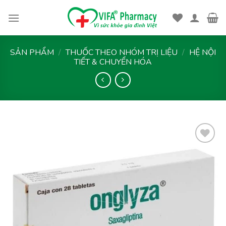
Skip
to
content
SẢN PHẨM
/
THUỐC THEO NHÓM TRỊ LIỆU
/
HỆ NỘI
TIẾT & CHUYỂN HÓA
Thêm
vào
yêu
thích