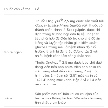
Có
Thuốc cần kê toa
®
Thuốc Onglyza
2,5 mg
được sản xuất bởi
Công ty Bristol-Myers Squibb, Mỹ
. Thuốc có
thành phần chính là
Saxagliptin
, được chỉ
định trong trường hợp đơn trị liệu hoặc trị
liệu phối hợp để điều hỗ trợ cho chế độ ăn
kiêng và luyện tập nhằm giúp kiểm soát
glucose trong máu ở bệnh nhân độ tuổi
trưởng thành bị đái tháo đường týp 2 với
Mô tả ngắn
nhiều bệnh cảnh lâm sàng khác nhau.
®
Thuốc Onglyza
2,5 mg được bào chế dưới
dạng viên nén bao phim. Viên bao phim có
màu vàng nhạt đến vàng sang, 2 mặt lồi,
hình tròn, 1 mặt in số “2.5”, mặt kia in số
“4214” bằng mực xanh. Hộp 2 vỉ x 14 viên
nén bao phim.
Sản phẩm này chỉ bản khi có chỉ định của
bác sĩ, mọi thông tin trên Website chỉ mang
Lưu ý
tính chất tham khảo.