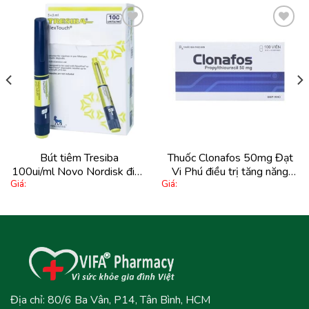
Thêm
Thêm
vào
vào
yêu
yêu
thích
thích
Bút tiêm Tresiba
Thuốc Clonafos 50mg Đạt
100ui/ml Novo Nordisk điều
Vi Phú điều trị tăng năng
Giá:
Giá:
trị đái tháo đường (5 cây x
tuyến giáp (10 vỉ x 10 viên)
3ml)
Địa chỉ: 80/6 Ba Vân, P14, Tân Bình, HCM