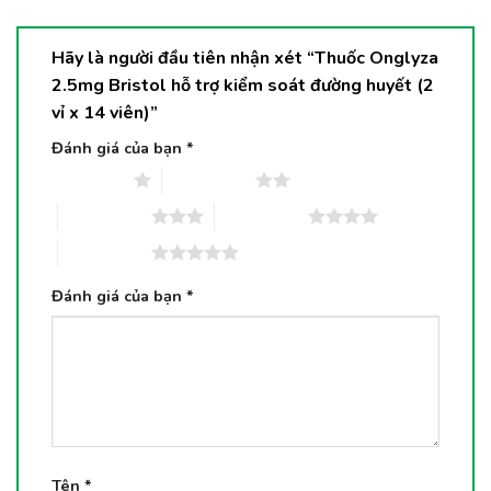
Hãy là người đầu tiên nhận xét “Thuốc Onglyza
2.5mg Bristol hỗ trợ kiểm soát đường huyết (2
vỉ x 14 viên)”
Đánh giá của bạn
*
1 trên 5 sao
2 trên 5 sao
3 trên 5 sao
4 trên 5 sao
5 trên 5 sao
Đánh giá của bạn
*
Tên
*