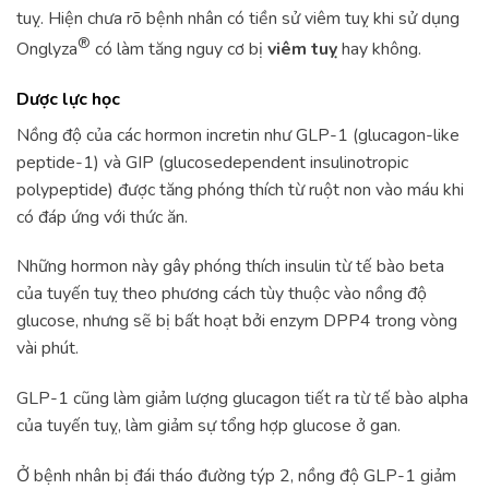
tuỵ. Hiện chưa rõ bệnh nhân có tiền sử viêm tuỵ khi sử dụng
®
Onglyza
có làm tăng nguy cơ bị
viêm tuỵ
hay không.
Dược lực học
Nồng độ của các hormon incretin như GLP-1 (glucagon-like
peptide-1) và GIP (glucosedependent insulinotropic
polypeptide) được tăng phóng thích từ ruột non vào máu khi
có đáp ứng với thức ăn.
Những hormon này gây phóng thích insulin từ tế bào beta
của tuyến tuỵ theo phương cách tùy thuộc vào nồng độ
glucose, nhưng sẽ bị bất hoạt bởi enzym DPP4 trong vòng
vài phút.
GLP-1 cũng làm giảm lượng glucagon tiết ra từ tế bào alpha
của tuyến tuỵ, làm giảm sự tổng hợp glucose ở gan.
Ở bệnh nhân bị đái tháo đường týp 2, nồng độ GLP-1 giảm