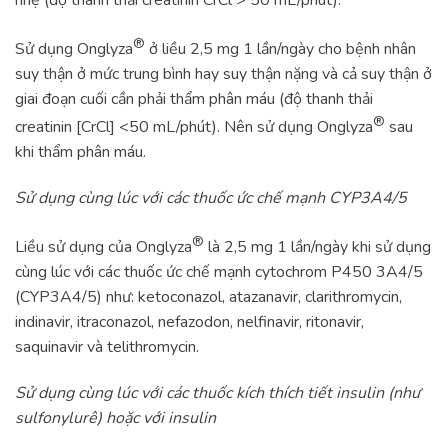
®
Sử dụng Onglyza
ở liều 2,5 mg 1 lần/ngày cho bệnh nhân
suy thận ở mức trung bình hay suy thận nặng và cả suy thận ở
giai đoạn cuối cần phải thẩm phân máu (độ thanh thải
®
creatinin [CrCl] <50 mL/phút). Nên sử dụng Onglyza
sau
khi thẩm phân máu.
Sử dụng cùng lúc với các thuốc ức chế mạnh CYP3A4/5
®
Liều sử dụng của Onglyza
là 2,5 mg 1 lần/ngày khi sử dụng
cùng lúc với các thuốc ức chế mạnh cytochrom P450 3A4/5
(CYP3A4/5) như: ketoconazol, atazanavir, clarithromycin,
indinavir, itraconazol, nefazodon, nelfinavir, ritonavir,
saquinavir và telithromycin.
Sử dụng cùng lúc với các thuốc kích thích tiết insulin (như
sulfonylurê) hoặc với insulin