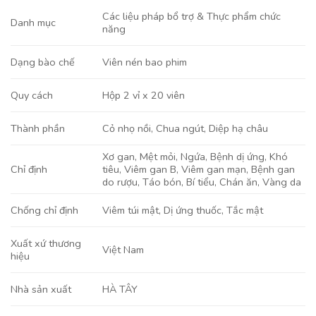
Các liệu pháp bổ trợ & Thực phẩm chức
Danh mục
năng
Viên nén bao phim
Dạng bào chế
Hộp 2 vỉ x 20 viên
Quy cách
Cỏ nhọ nồi
,
Chua ngút
,
Diệp hạ châu
Thành phần
Xơ gan
,
Mệt mỏi
,
Ngứa
,
Bệnh dị ứng
,
Khó
tiêu
,
Viêm gan B
,
Viêm gan mạn
,
Bệnh gan
Chỉ định
do rượu
,
Táo bón
,
Bí tiểu
,
Chán ăn
,
Vàng da
Viêm túi mật, Dị ứng thuốc, Tắc mật
Chống chỉ định
Xuất xứ thương
Việt Nam
hiệu
HÀ TÂY
Nhà sản xuất