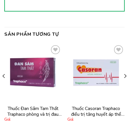
SẢN PHẨM TƯƠNG TỰ
Thêm
Thêm
vào
vào
yêu
yêu
thích
thích
Thuốc Đan Sâm Tam Thất
Thuốc Casoran Traphaco
Traphaco phòng và trị đau
điều trị tăng huyết áp thể
Giá:
Giá:
thắt ngực (2 vỉ x 20 viên)
vừa, nhẹ (5 vỉ x 20 viên)