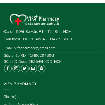
Địa chỉ: 80/6 Ba Vân, P14, Tân Bình, HCM
Điện thoại: 0961954804 - 0942738080
Email:
Vifapharmacy@gmail.com
Giấy phép KD: 41N8029489G
GCN KD Dược: 3538/ĐKKDD-HCM
VIFA PHARMACY
Giới thiệu
Hướng dẫn mua hàng