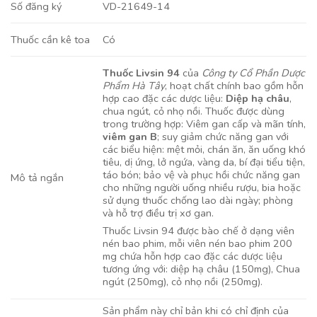
VD-21649-14
Số đăng ký
Có
Thuốc cần kê toa
Thuốc Livsin 94
của
Công ty Cổ Phần Dược
Phẩm Hà Tây
, hoạt chất chính bao gồm hỗn
hợp cao đặc các dược liệu:
Diệp hạ châu
,
chua ngút, cỏ nhọ nồi. Thuốc được dùng
trong trường hợp: Viêm gan cấp và mãn tính,
viêm gan B
; suy giảm chức năng gan với
các biểu hiện: mệt mỏi, chán ăn, ăn uống khó
tiêu, dị ứng, lở ngứa, vàng da, bí đại tiểu tiện,
táo bón; bảo vệ và phục hồi chức năng gan
Mô tả ngắn
cho những người uống nhiều rượu, bia hoặc
sử dụng thuốc chống lao dài ngày; phòng
và hỗ trợ điều trị xơ gan.
Thuốc Livsin 94 được bào chế ở dạng viên
nén bao phim, mỗi viên nén bao phim 200
mg chứa hỗn hợp cao đặc các dược liệu
tương ứng với: diệp hạ châu (150mg), Chua
ngút (250mg), cỏ nhọ nồi (250mg).
Sản phẩm này chỉ bản khi có chỉ định của