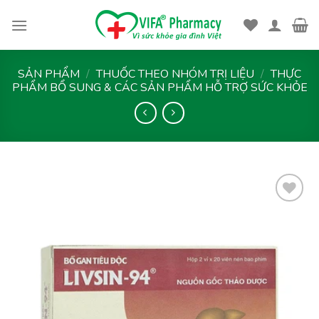
Skip
to
content
SẢN PHẨM
/
THUỐC THEO NHÓM TRỊ LIỆU
/
THỰC
PHẨM BỔ SUNG & CÁC SẢN PHẨM HỖ TRỢ SỨC KHỎE
Thêm
vào
yêu
thích