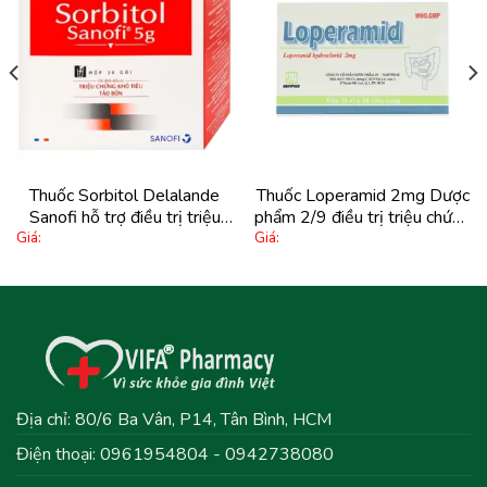
Thêm
Thêm
vào
vào
yêu
yêu
thích
thích
Thuốc Sorbitol Delalande
Thuốc Loperamid 2mg Dược
Sanofi hỗ trợ điều trị triệu
phẩm 2/9 điều trị triệu chứng
Giá:
Giá:
chứng táo bón, khó tiêu (20
tiêu chảy cấp tính và mạn
gói x 5g)
tính (100 viên)
Địa chỉ: 80/6 Ba Vân, P14, Tân Bình, HCM
Điện thoại: 0961954804 - 0942738080