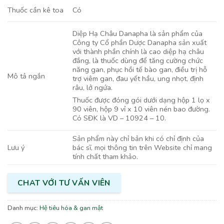
Có
Thuốc cần kê toa
Diệp Hạ Châu Danapha là sản phẩm của
Công ty Cổ phần Dược Danapha sản xuất
với thành phần chính là cao diệp hạ châu
đắng, là thuốc dùng để tăng cường chức
năng gan, phục hồi tế bào gan, điều trị hỗ
Mô tả ngắn
trợ viêm gan, đau yết hầu, ung nhọt, định
râu, lở ngứa.
Thuốc được đóng gói dưới dạng hộp 1 lọ x
90 viên, hộp 9 vỉ x 10 viên nén bao đường.
Có SĐK là VD – 10924 – 10.
Sản phẩm này chỉ bản khi có chỉ định của
bác sĩ, mọi thông tin trên Website chỉ mang
Lưu ý
tính chất tham khảo.
CHAT VỚI TƯ VẤN VIÊN
Danh mục:
Hệ tiêu hóa & gan mật