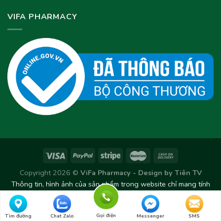
VIFA PHARMACY
Copyright 2026 ©
ViFa Pharmacy - Design by
Tiên TV
Thông tin, hình ảnh của sản phẩm trong website chỉ mang tính
chất tham khảo. Sản phẩm thực tế có thể thay đổi/chênh lệch
theo từng Lô sản xuất.
Gọi điện
Tìm đường
Chat Zalo
Messenger
SMS