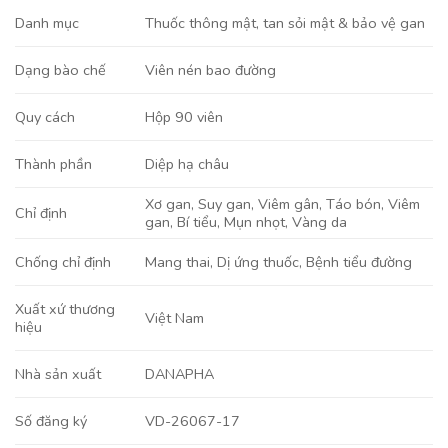
Danh mục
Thuốc thông mật, tan sỏi mật & bảo vệ gan
Viên nén bao đường
Dạng bào chế
Hộp 90 viên
Quy cách
Diệp hạ châu
Thành phần
Xơ gan
,
Suy gan
,
Viêm gân
,
Táo bón
,
Viêm
Chỉ định
gan
,
Bí tiểu
,
Mụn nhọt
,
Vàng da
Mang thai, Dị ứng thuốc, Bệnh tiểu đường
Chống chỉ định
Xuất xứ thương
Việt Nam
hiệu
DANAPHA
Nhà sản xuất
VD-26067-17
Số đăng ký