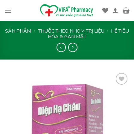
Skip
to
content
SẢN PHẨM
/
THUỐC THEO NHÓM TRỊ LIỆU
/
HỆ TIÊU
HÓA & GAN MẬT
Thêm
vào
yêu
thích