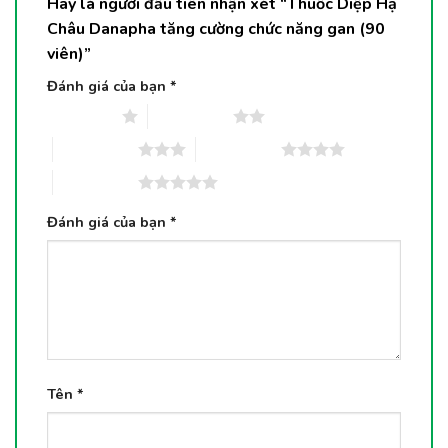
Hãy là người đầu tiên nhận xét “Thuốc Diệp Hạ
Châu Danapha tăng cường chức năng gan (90
viên)”
Đánh giá của bạn
*
1 trên 5 sao
2 trên 5 sao
3 trên 5 sao
4 trên 5 sao
5 trên 5 sao
Đánh giá của bạn
*
Tên
*