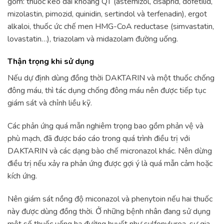
gồm: thuốc kéo dài khoảng QT (astemizol, cisaprid, dofetilid,
mizolastin, pimozid, quinidin, sertindol và terfenadin), ergot
alkaloi, thuốc ức chế men HMG-CoA reductase (simvastatin,
lovastatin…), triazolam và midazolam đường uống.
Thận trọng khi sử dụng
Nếu dự định dùng đồng thời DAKTARIN và một thuốc chống
đông máu, thì tác dụng chống đông máu nên được tiếp tục
giám sát và chỉnh liều kỹ.
Các phản ứng quá mẫn nghiêm trọng bao gồm phản vệ và
phù mạch, đã được báo cáo trong quá trình điều trị với
DAKTARIN và các dạng bào chế micronazol khác. Nên dừng
điều trị nếu xảy ra phản ứng được gợi ý là quá mẫn cảm hoặc
kích ứng.
Nên giám sát nồng độ miconazol và phenytoin nếu hai thuốc
này được dùng đồng thời. Ở những bệnh nhân đang sử dụng