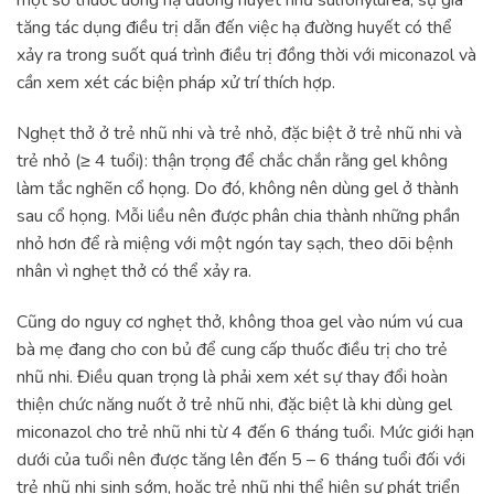
một số thuốc uống hạ đường huyết như sulfonylurea, sự gia
tăng tác dụng điều trị dẫn đến việc hạ đường huyết có thể
xảy ra trong suốt quá trình điều trị đồng thời với miconazol và
cần xem xét các biện pháp xử trí thích hợp.
Nghẹt thở ở trẻ nhũ nhi và trẻ nhỏ, đặc biệt ở trẻ nhũ nhi và
trẻ nhỏ (≥ 4 tuổi): thận trọng để chắc chắn rằng gel không
làm tắc nghẽn cổ họng. Do đó, không nên dùng gel ở thành
sau cổ họng. Mỗi liều nên được phân chia thành những phần
nhỏ hơn để rà miệng với một ngón tay sạch, theo dõi bệnh
nhân vì nghẹt thở có thể xảy ra.
Cũng do nguy cơ nghẹt thở, không thoa gel vào núm vú cua
bà mẹ đang cho con bủ để cung cấp thuốc điều trị cho trẻ
nhũ nhi. Điều quan trọng là phải xem xét sự thay đổi hoàn
thiện chức năng nuốt ở trẻ nhũ nhi, đặc biệt là khi dùng gel
miconazol cho trẻ nhũ nhi từ 4 đến 6 tháng tuổi. Mức giới hạn
dưới của tuổi nên được tăng lên đến 5 – 6 tháng tuổi đối với
trẻ nhũ nhi sinh sớm, hoặc trẻ nhũ nhi thể hiện sự phát triển