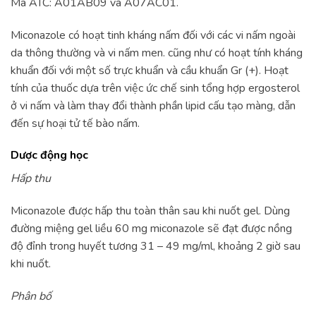
Mã ATC: A01AB09 và A07AC01.
Miconazole có hoạt tinh kháng nấm đối với các vi nấm ngoài
da thông thường và vi nấm men. cũng như có hoạt tính kháng
khuẩn đối với một số trực khuẩn và cầu khuẩn Gr (+). Hoạt
tính của thuốc dựa trên việc ức chế sinh tổng hợp ergosterol
ở vi nấm và làm thay đổi thành phần lipid cấu tạo màng, dẫn
đến sự hoại tử tế bào nấm.
Dược động học
Hấp thu
Miconazole được hấp thu toàn thân sau khi nuốt gel. Dùng
đường miệng gel liều 60 mg miconazole sẽ đạt được nồng
độ đỉnh trong huyết tương 31 – 49 mg/ml, khoảng 2 giờ sau
khi nuốt.
Phân bố