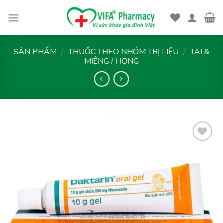
Skip
to
content
SẢN PHẨM
/
THUỐC THEO NHÓM TRỊ LIỆU
/
TAI &
MIỆNG / HỌNG
Thêm
vào
yêu
thích