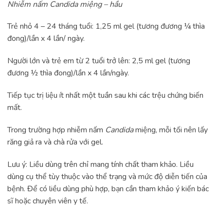
Nhiễm nấm Candida miệng – hầu
Trẻ nhỏ 4 – 24 tháng tuổi: 1,25 ml gel (tương đương ¼ thìa
đong)/lần x 4 lần/ ngày.
Người lớn và trẻ em từ 2 tuổi trở lên: 2,5 ml gel (tương
đương ½ thìa đong)/lần x 4 lần/ngày.
Tiếp tục trị liệu ít nhất một tuần sau khi các trệu chứng biến
mất.
Trong trường hợp nhiễm nấm
Candida
miệng, mỗi tối nên lấy
răng giả ra và chà rửa với gel.
Lưu ý: Liều dùng trên chỉ mang tính chất tham khảo. Liều
dùng cụ thể tùy thuộc vào thể trạng và mức độ diễn tiến của
bệnh. Để có liều dùng phù hợp, bạn cần tham khảo ý kiến bác
sĩ hoặc chuyên viên y tế.