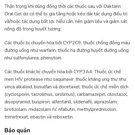
Thận trọng khi dùng đồng thời các thuốc sau với Daktarin
Oral Gel do có thể bị gia tăng hoặc kéo dài tác dụng điều trị
và/hoặc tác dụng bất lợi. Nếu cần, nên giảm liều và giám sát
nồng độ trong huyết tương:
Các thuốc bị chuyển hóa bởi CYP2C9, thuốc chống đông máu
đường uống như warfarin, thuốc hạ đường huyết đường uống
như sulfonylurea, phenytoin.
Các thuốc khác bị chuyển hóa bởi CYP3A4: Thuốc ức chế
men HIV protease như saquinavir; thuốc kháng ung thư như
vinca alkaloid, busulfan và docetaxel; thuốc ức chế miễn dịch
(cyclosporin, tacrolimus, sirolimus); carbamazepin, cilostazol,
disopyramid, buspiron, alfentanll, sildenafil, alprazolam,
brotizolam, midazolam IV, rifabutin, methylprednisolon,
trimetrexat, ebastin và reboxetin.
Bảo quản