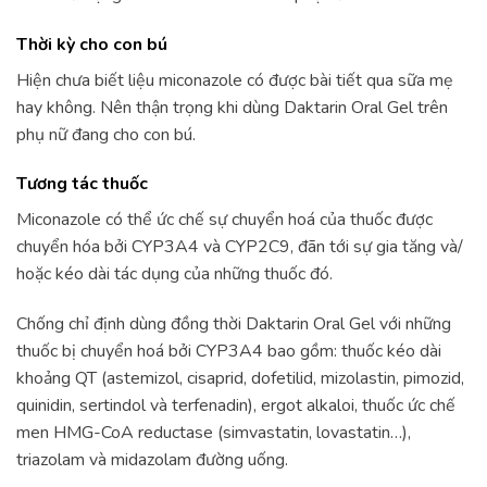
Thời kỳ cho con bú
Hiện chưa biết liệu miconazole có được bài tiết qua sữa mẹ
hay không. Nên thận trọng khi dùng Daktarin Oral Gel trên
phụ nữ đang cho con bú.
Tương tác thuốc
Miconazole có thể ức chế sự chuyển hoá của thuốc được
chuyển hóa bởi CYP3A4 và CYP2C9, đãn tới sự gia tăng và/
hoặc kéo dài tác dụng của những thuốc đó.
Chống chỉ định dùng đồng thời Daktarin Oral Gel với những
thuốc bị chuyển hoá bởi CYP3A4 bao gồm: thuốc kéo dài
khoảng QT (astemizol, cisaprid, dofetilid, mizolastin, pimozid,
quinidin, sertindol và terfenadin), ergot alkaloi, thuốc ức chế
men HMG-CoA reductase (simvastatin, lovastatin…),
triazolam và midazolam đường uống.