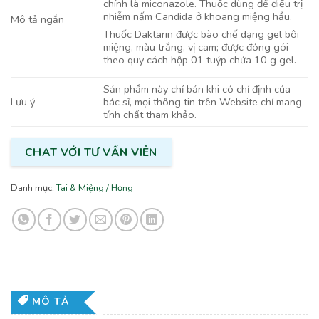
chính là miconazole. Thuốc dùng để điều trị
nhiễm nấm Candida ở khoang miệng hầu.
Mô tả ngắn
Thuốc Daktarin được bào chế dạng gel bôi
miệng, màu trắng, vị cam; được đóng gói
theo quy cách hộp 01 tuýp chứa 10 g gel.
Sản phẩm này chỉ bản khi có chỉ định của
bác sĩ, mọi thông tin trên Website chỉ mang
Lưu ý
tính chất tham khảo.
CHAT VỚI TƯ VẤN VIÊN
Danh mục:
Tai & Miệng / Họng
MÔ TẢ