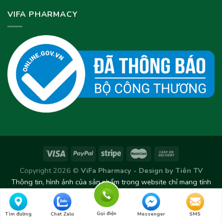
VIFA PHARMACY
Copyright 2026 ©
ViFa Pharmacy - Design by
Tiên TV
Thông tin, hình ảnh của sản phẩm trong website chỉ mang tính
chất tham khảo. Sản phẩm thực tế có thể thay đổi/chênh lệch
theo từng Lô sản xuất.
Gọi điện
Tìm đường
Chat Zalo
Messenger
SMS