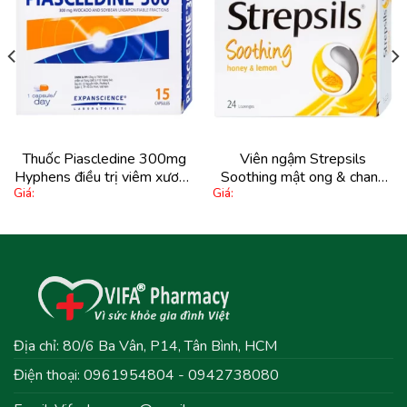
Thêm
Thêm
vào
vào
yêu
yêu
thích
thích
Thuốc Piascledine 300mg
Viên ngậm Strepsils
Hyphens điều trị viêm xương
Soothing mật ong & chanh
Giá:
Giá:
khớp hông (15 viên)
Reckitt Benckiser trị viêm
họng (2 vỉ x 12 viên)
Địa chỉ: 80/6 Ba Vân, P14, Tân Bình, HCM
Điện thoại: 0961954804 - 0942738080