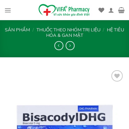
Skip
to
content
SẢN PHẨM
/
THUỐC THEO NHÓM TRỊ LIỆU
/
HỆ TIÊU
HÓA & GAN MẬT
Thêm
vào
yêu
thích