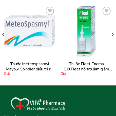
Thêm
Thêm
vào
vào
yêu
yêu
thích
thích
Thuốc Meteospasmyl
Thuốc Fleet Enema
Mayoly Spindler điều trị rối
C.B.Fleet hỗ trợ làm giảm
Giá:
Giá:
loạn đường ruột (2 vỉ x 10
chứng táo bón không thường
viên)
xuyên (133ml)