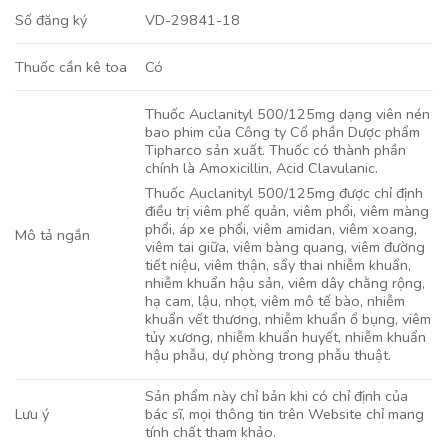
VD-29841-18
Số đăng ký
Có
Thuốc cần kê toa
Thuốc Auclanityl 500/125mg dạng viên nén
bao phim của Công ty Cổ phần Dược phẩm
Tipharco sản xuất. Thuốc có thành phần
chính là Amoxicillin, Acid Clavulanic.
Thuốc Auclanityl 500/125mg được chỉ định
điều trị viêm phế quản, viêm phổi, viêm màng
phổi, áp xe phổi, viêm amidan, viêm xoang,
Mô tả ngắn
viêm tai giữa, viêm bàng quang, viêm đường
tiết niệu, viêm thận, sẩy thai nhiễm khuẩn,
nhiễm khuẩn hậu sản, viêm dây chằng rộng,
hạ cam, lậu, nhọt, viêm mô tế bào, nhiễm
khuẩn vết thương, nhiễm khuẩn ổ bụng, viêm
tủy xương, nhiễm khuẩn huyết, nhiễm khuẩn
hậu phẫu, dự phòng trong phẫu thuật.
Sản phẩm này chỉ bản khi có chỉ định của
bác sĩ, mọi thông tin trên Website chỉ mang
Lưu ý
tính chất tham khảo.