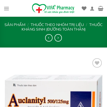
Skip
to
content
SẢN PHẨM
/
THUỐC THEO NHÓM TRỊ LIỆU
/
THUỐC
KHÁNG SINH (ĐƯỜNG TOÀN THÂN)