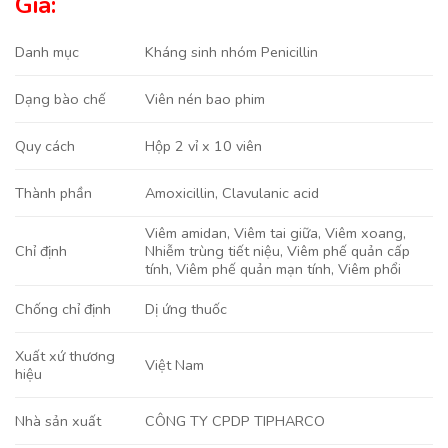
Giá:
Danh mục
Kháng sinh nhóm Penicillin
Viên nén bao phim
Dạng bào chế
Hộp 2 vỉ x 10 viên
Quy cách
Amoxicillin
,
Clavulanic acid
Thành phần
Viêm amidan
,
Viêm tai giữa
,
Viêm xoang
,
Nhiễm trùng tiết niệu
,
Viêm phế quản cấp
Chỉ định
tính
,
Viêm phế quản mạn tính
,
Viêm phổi
Dị ứng thuốc
Chống chỉ định
Xuất xứ thương
Việt Nam
hiệu
CÔNG TY CPDP TIPHARCO
Nhà sản xuất