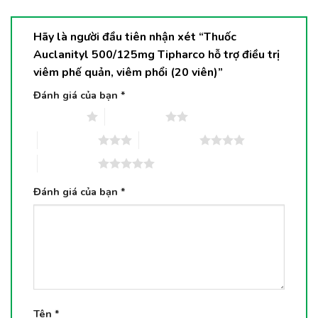
Hãy là người đầu tiên nhận xét “Thuốc
Auclanityl 500/125mg Tipharco hỗ trợ điều trị
viêm phế quản, viêm phổi (20 viên)”
Đánh giá của bạn
*
1 trên 5 sao
2 trên 5 sao
3 trên 5 sao
4 trên 5 sao
5 trên 5 sao
Đánh giá của bạn
*
Tên
*