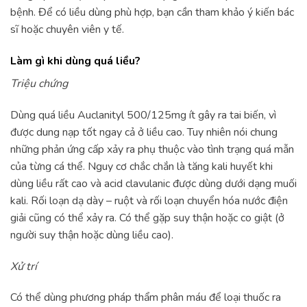
bệnh. Để có liều dùng phù hợp, bạn cần tham khảo ý kiến bác
sĩ hoặc chuyên viên y tế.
Làm gì khi dùng quá liều?
Triệu chứng
Dùng quá liều Auclanityl 500/125mg ít gây ra tai biến, vì
được dung nạp tốt ngay cả ở liều cao. Tuy nhiên nói chung
những phản ứng cấp xảy ra phụ thuộc vào tình trạng quá mẫn
của từng cá thể. Nguy cơ chắc chắn là tăng kali huyết khi
dùng liều rất cao và acid clavulanic được dùng dưới dạng muối
kali. Rối loạn dạ dày – ruột và rối loạn chuyển hóa nước điện
giải cũng có thể xảy ra. Có thể gặp suy thận hoặc co giật (ở
người suy thận hoặc dùng liều cao).
Xử trí
Có thể dùng phương pháp thẩm phân máu để loại thuốc ra