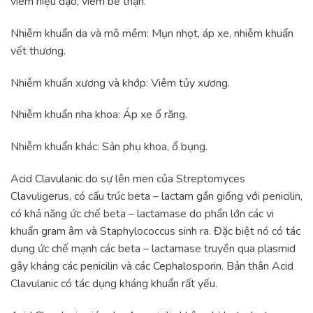
viêm niệu đạo, viêm bể thận.
Nhiễm khuẩn da và mô mềm: Mụn nhọt, áp xe, nhiễm khuẩn
vết thương.
Nhiễm khuẩn xương và khớp: Viêm tủy xương.
Nhiễm khuẩn nha khoa: Áp xe ổ răng.
Nhiễm khuẩn khác: Sản phụ khoa, ổ bụng.
Acid Clavulanic do sự lên men của Streptomyces
Clavuligerus, có cấu trúc beta – lactam gần giống với penicilin,
có khả năng ức chế beta – lactamase do phần lớn các vi
khuẩn gram âm và Staphylococcus sinh ra. Đặc biệt nó có tác
dụng ức chế mạnh các beta – lactamase truyền qua plasmid
gây kháng các penicilin và các Cephalosporin. Bản thân Acid
Clavulanic có tác dụng kháng khuẩn rất yếu.