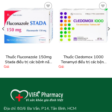
Thuốc Fluconazole 150mg
Thuốc Cledomox 1000
Stada điều trị các bệnh nấm
Tenamyd điều trị các bệnh
Giá:
Giá:
Candida (1 viên)
nhiễm khuẩn (2 vỉ x 7 viên)
Địa chỉ: 80/6 Ba Vân, P14, Tân Bình, HCM