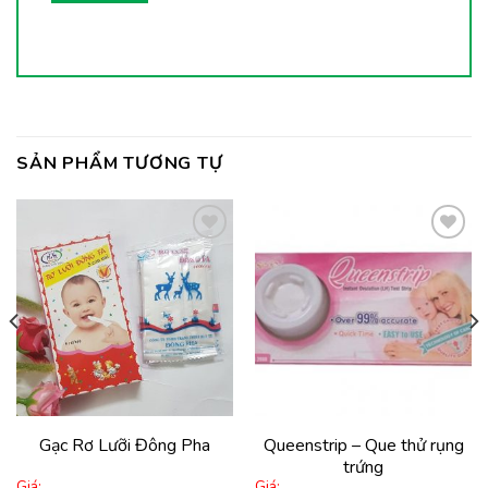
SẢN PHẨM TƯƠNG TỰ
Thêm
Thêm
vào
vào
yêu
yêu
thích
thích
Gạc Rơ Lưỡi Đông Pha
Queenstrip – Que thử rụng
trứng
Giá:
Giá: