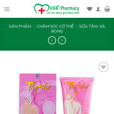
Skip
to
content
SẢN PHẨM
/
CHĂM SÓC CƠ THỂ
/
SỮA TẮM, XÀ
BONG
Thêm
vào
yêu
thích