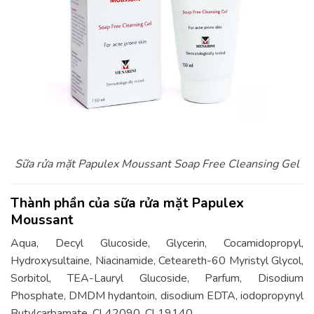
Sữa rửa mặt Papulex Moussant Soap Free Cleansing Gel
Thành phần của sữa rửa mặt Papulex
Moussant
Aqua, Decyl Glucoside, Glycerin, Cocamidopropyl,
Hydroxysultaine, Niacinamide, Ceteareth-60 Myristyl Glycol,
Sorbitol, TEA-Lauryl Glucoside, Parfum, Disodium
Phosphate, DMDM hydantoin, disodium EDTA, iodopropynyl
Butylcarbamate, Cl 42090, Cl 19140.