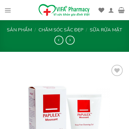
Skip
to
content
SẢN PHẨM
/
CHĂM SÓC SẮC ĐẸP
/
SỮA RỬA MẶT
Thêm
vào
yêu
thích