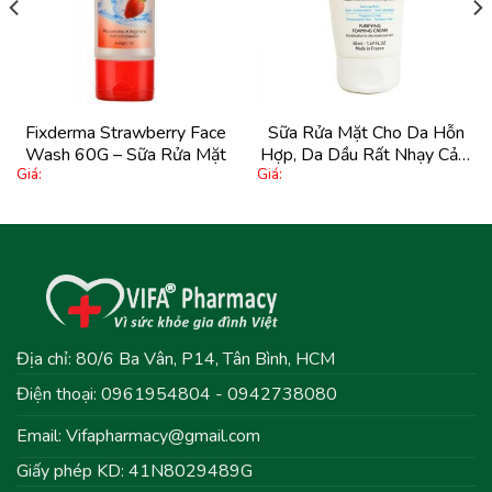
yêu
yêu
thích
thích
Fixderma Strawberry Face
Sữa Rửa Mặt Cho Da Hỗn
Wash 60G – Sữa Rửa Mặt
Hợp, Da Dầu Rất Nhạy Cảm
Giá:
Giá:
La Roche-Posay Toleriane
Foaming Cream 50Ml
Địa chỉ: 80/6 Ba Vân, P14, Tân Bình, HCM
Điện thoại: 0961954804 - 0942738080
Email:
Vifapharmacy@gmail.com
Giấy phép KD: 41N8029489G