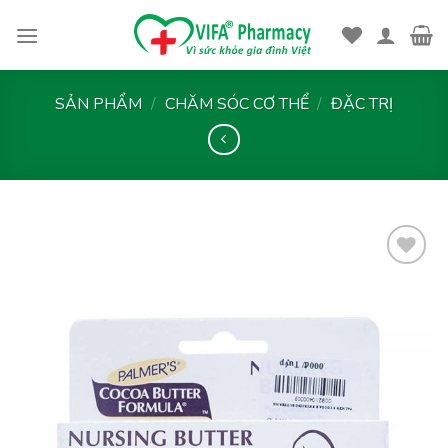
Skip
to
content
SẢN PHẨM
/
CHĂM SÓC CƠ THỂ
/
ĐẶC TRỊ
Thêm
vào
yêu
thích