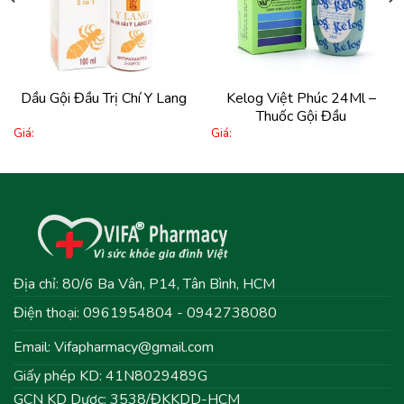
thích
thích
Dầu Gội Đầu Trị Chí Y Lang
Kelog Việt Phúc 24Ml –
Thuốc Gội Đầu
Giá:
Giá:
Địa chỉ: 80/6 Ba Vân, P14, Tân Bình, HCM
Điện thoại: 0961954804 - 0942738080
Email:
Vifapharmacy@gmail.com
Giấy phép KD: 41N8029489G
GCN KD Dược: 3538/ĐKKDD-HCM