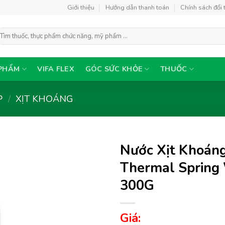
Giới thiệu
Hướng dẫn thanh toán
Chính sách đổi 
ìm
ếm:
PHẨM
VIFA FLEX
GÓC SỨC KHỎE
THUỐC
P
/
XỊT KHOÁNG
Nước Xịt Khoán
Thermal Spring 
300G
Thêm
vào
yêu
Giá:
thích