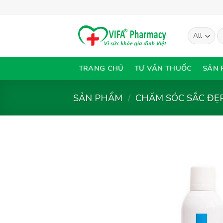
Skip
to
content
T
ki
TRANG CHỦ
TƯ VẤN THUỐC
SẢN 
SẢN PHẨM
/
CHĂM SÓC SẮC ĐẸ