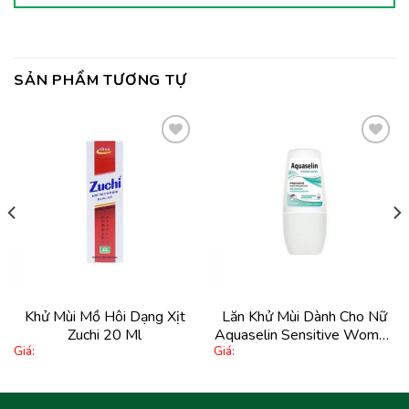
SẢN PHẨM TƯƠNG TỰ
Thêm
Thêm
vào
vào
yêu
yêu
thích
thích
Khử Mùi Mồ Hôi Dạng Xịt
Lăn Khử Mùi Dành Cho Nữ
Zuchi 20 Ml
Aquaselin Sensitive Women
Giá:
Giá:
50Ml