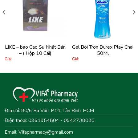
Thêm
Thêm
vào
vào
yêu
yêu
thích
thích
LIKE – bao Cao Su Nhật Bản
Gel Bôi Trơn Durex Play Chai
– ( Hộp 10 Cái)
50Ml
Giá:
Giá:
Địa chỉ: 80/6 Ba Vân, P14, Tân Bình, HCM
Điện thoại: 0961954804 - 0942738080
Email:
Vifapharmacy@gmail.com