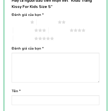
Hãy là người đầu tiên nhận xét “Khẩu Trang
Kissy For Kids Size S”
Đánh giá của bạn
*
1 trên 5 sao
2 trên 5 sao
3 trên 5 sao
4 trên 5 sao
5 trên 5 sao
Đánh giá của bạn
*
Tên
*