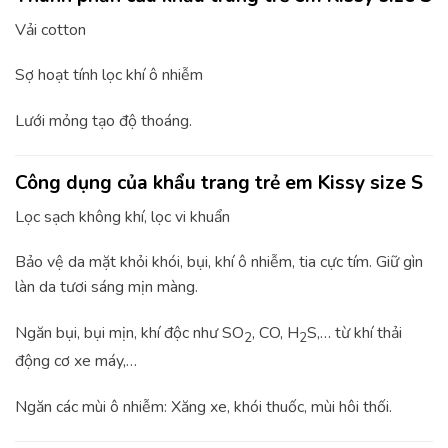
Vải cotton
Sợ hoạt tính lọc khí ô nhiễm
Lưới mỏng tạo độ thoáng.
Công dụng của khẩu trang trẻ em Kissy size S
Lọc sạch không khí, lọc vi khuẩn
Bảo vệ da mặt khỏi khói, bụi, khí ô nhiễm, tia cực tím. Giữ gìn
làn da tươi sáng mịn màng.
Ngăn bụi, bụi mịn, khí độc như SO
, CO, H
S,… từ khí thải
2
2
động cơ xe máy,…
Ngăn các mùi ô nhiễm: Xăng xe, khói thuốc, mùi hôi thối.