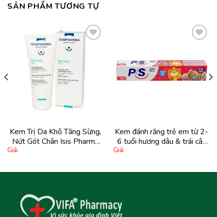
SẢN PHẨM TƯƠNG TỰ
Thêm
Thêm
vào
vào
yêu
yêu
thích
thích
Kem Trị Da Khô Tăng Sừng,
Kem đánh răng trẻ em từ 2-
Nứt Gót Chân Isis Pharma
6 tuổi hương dâu & trái cây
Giá:
Giá:
Secalia A.h.a 200Ml
P/S (45g)