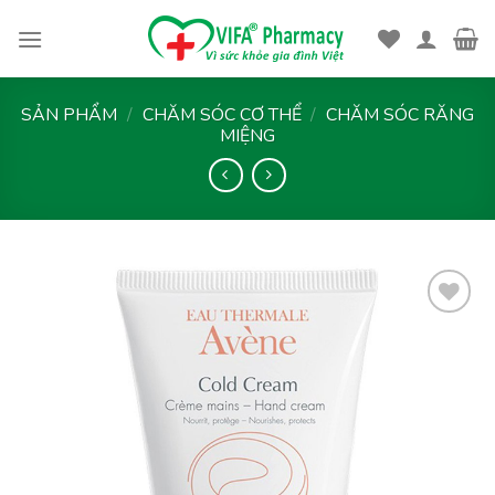
Skip
to
content
SẢN PHẨM
/
CHĂM SÓC CƠ THỂ
/
CHĂM SÓC RĂNG
MIỆNG
Thêm
vào
yêu
thích