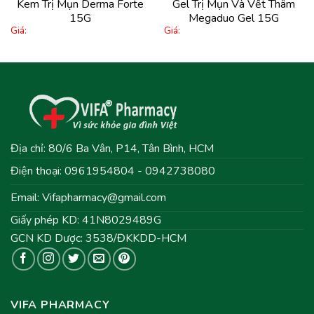
Kem Trị Mụn Derma Forte
Gel Trị Mụn Và Vết Thâm
15G
Megaduo Gel 15G
Giá:
Giá:
Địa chỉ: 80/6 Ba Vân, P14, Tân Bình, HCM
Điện thoại: 0961954804 - 0942738080
Email:
Vifapharmacy@gmail.com
Giấy phép KD: 41N8029489G
GCN KD Dược: 3538/ĐKKDD-HCM
VIFA PHARMACY