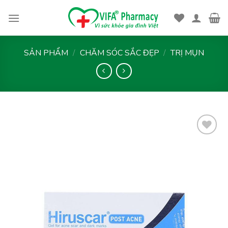
Skip
to
content
SẢN PHẨM
/
CHĂM SÓC SẮC ĐẸP
/
TRỊ MỤN
Thêm
vào
yêu
thích