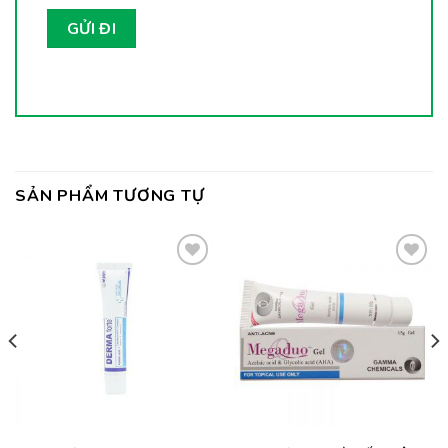
SẢN PHẨM TƯƠNG TỰ
Thêm
Thêm
vào
vào
yêu
yêu
thích
thích