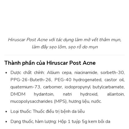
Hiruscar Post Acne với tác dụng làm mờ vết thâm mụn,
làm đầy sẹo lõm, sẹo rỗ do mụn
Thành phần của Hiruscar Post Acne
Dược chất chính: Allium cepa, niacinamide, sorbeth-30,
PPG-26-Buteth-26, PEG-40 hydrogenated, castor oil,
quaternium-73, carbomer, iodopropynyl butylcarbamate,
DMDM hydantoin, natri hydroxid, allantoin,
mucopolysaccharides (MPS), hương liệu, nước.
Loại thuốc: Thuốc điều trị bệnh da liễu
Dạng thuốc, hàm lượng: Hộp 1 tuýp 5g kem bôi da