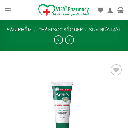
Skip
to
content
SẢN PHẨM
/
CHĂM SÓC SẮC ĐẸP
/
SỮA RỬA MẶT
Thêm
vào
yêu
thích