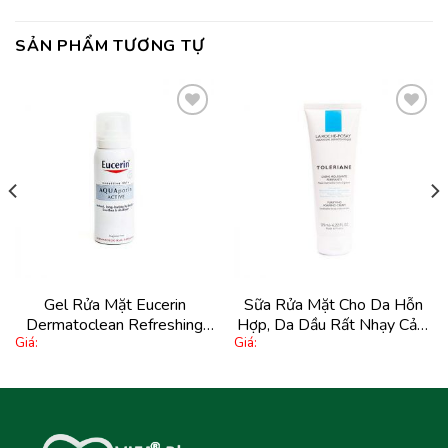
SẢN PHẨM TƯƠNG TỰ
Thêm
Thêm
vào
vào
yêu
yêu
thích
thích
Gel Rửa Mặt Eucerin
Sữa Rửa Mặt Cho Da Hỗn
Dermatoclean Refreshing
Hợp, Da Dầu Rất Nhạy Cảm
Giá:
Giá:
Cleansing Gel 200Ml
La Roche-Posay Toleriane
Foaming Cream 125Ml