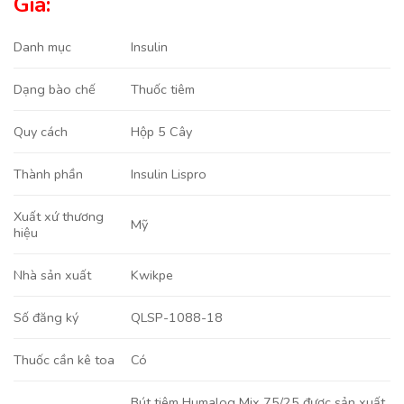
Giá:
Danh mục
Insulin
Thuốc tiêm
Dạng bào chế
Hộp 5 Cây
Quy cách
Insulin Lispro
Thành phần
Xuất xứ thương
Mỹ
hiệu
Kwikpe
Nhà sản xuất
QLSP-1088-18
Số đăng ký
Có
Thuốc cần kê toa
Bút tiêm Humalog Mix 75/25 được sản xuất