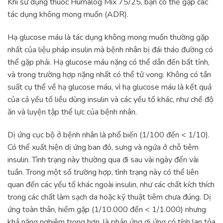
Khi sử dụng thuốc Humalog Mix 75/25, bạn có thể gặp các
tác dụng không mong muốn (ADR).
Hạ glucose máu là tác dụng không mong muốn thường gặp
nhất của liệu pháp insulin mà bệnh nhân bị đái tháo đường có
thể gặp phải. Hạ glucose máu nặng có thể dẫn đến bất tỉnh,
và trong trường hợp nặng nhất có thể tử vong. Không có tần
suất cụ thể về hạ glucose máu, vì hạ glucose máu là kết quả
của cả yếu tố liều dùng insulin và các yếu tố khác, như chế độ
ăn và luyện tập thể lực của bệnh nhân.
Dị ứng cục bộ ở bệnh nhân là phổ biến (1/100 đến < 1/10).
Có thể xuất hiện dị ứng ban đỏ, sưng và ngứa ở chỗ tiêm
insulin. Tình trạng này thường qua đi sau vài ngày đến vài
tuần. Trong một số trường hợp, tình trạng này có thể liên
quan đến các yếu tố khác ngoài insulin, như các chất kích thích
trong các chất làm sạch da hoặc kỹ thuật tiêm chưa đúng. Dị
ứng toàn thân, hiếm gặp (1/10.000 đến < 1/1.000) nhưng
khả năng nghiêm trọng hơn, là phản ứng dị ứng có tính lan tỏa