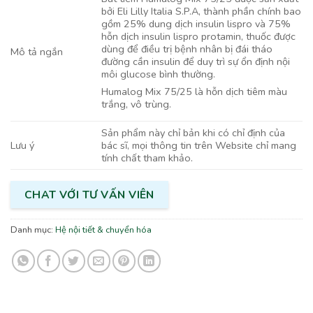
bởi Eli Lilly Italia S.P.A, thành phần chính bao
gồm 25% dung dịch insulin lispro và 75%
hỗn dịch insulin lispro protamin, thuốc được
dùng để điều trị bệnh nhân bị đái tháo
Mô tả ngắn
đường cần insulin để duy trì sự ổn định nội
môi glucose bình thường.
Humalog Mix 75/25 là hỗn dịch tiêm màu
trắng, vô trùng.
Sản phẩm này chỉ bản khi có chỉ định của
bác sĩ, mọi thông tin trên Website chỉ mang
Lưu ý
tính chất tham khảo.
CHAT VỚI TƯ VẤN VIÊN
Danh mục:
Hệ nội tiết & chuyển hóa