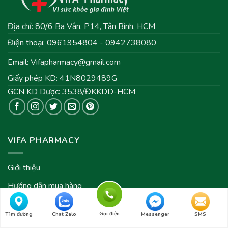
Địa chỉ: 80/6 Ba Vân, P14, Tân Bình, HCM
Điện thoại: 0961954804 - 0942738080
Email:
Vifapharmacy@gmail.com
Giấy phép KD: 41N8029489G
GCN KD Dược: 3538/ĐKKDD-HCM
VIFA PHARMACY
Giới thiệu
Hướng dẫn mua hàng
Hướng dẫn thanh toán
Gọi điện
Tìm đường
Chat Zalo
Messenger
SMS
Câu hỏi thường gặp