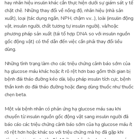
hay nhãn hiệu insulin khác cần thực hiện dưới sự giám sát y tế
chặt chẽ. Những thay đổi về nồng độ, nhãn hiệu (nhà sản
xuất), loại (tác dụng ngắn, NPH, chậm v.v…), loài (insulin động
vật, insulin người, chất tương tự insulin người), và/hoặc
phương pháp sản xuất (tái tổ hợp DNA so với insulin nguồn
gốc động vật) có thể dẫn đến việc cần phải thay đổi liều
dùng.
Những tình trạng làm cho các triệu chứng cảnh báo sớm của
hạ glucose máu khác hoặc ít rõ rệt hơn bao gồm thời gian bị
bệnh đái tháo đường kéo dài, liệu pháp insulin tích cực, bệnh
thần kinh do đái tháo đường hoặc đang dùng thuốc như thuốc
chẹn beta.
Một vài bệnh nhân có phản ứng hạ glucose máu sau khi
chuyển từ insulin nguồn gốc động vật sang insulin người đã
báo cáo các triệu chứng cảnh báo sớm của hạ glucose máu ít
rõ rệt hơn hoặc khác so với triệu chứng mà họ đã gặp khi