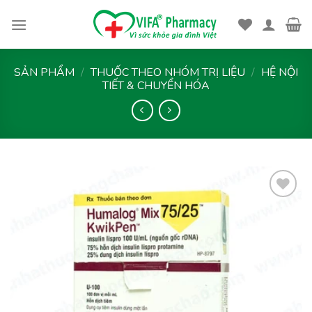
Skip
to
content
SẢN PHẨM
/
THUỐC THEO NHÓM TRỊ LIỆU
/
HỆ NỘI
TIẾT & CHUYỂN HÓA
Thêm
vào
yêu
thích