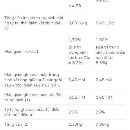
n = 97
n = 78
Tổng liều insulin trung bình mỗi
ngày tại thời điểm kết thúc điều
0,63 U/kg
0,42 U/kg
trị
1,30%
1,00%
(giá trị
(giá trị trung
Mức giảm HbA1c1
trung bình
bình ở thời điểm
lúc ban đầu
ban đầu=
= 8,7%)
8,5%)
Mức giảm glucose máu trung
bình kết hợp giữa buổi sáng/tối
3,46 mM
2,48 mM
sau – thời điểm sau ăn 2 giờ 1
Mức giảm glucose máu lúc đói
0,55 mM
0,65 mM
trung bình (1)
Tỷ lệ hạ glucose máu tại điểm
25%
25%
kết thúc điều trị
Tăng cân (2)
2,33kg
0,96kg