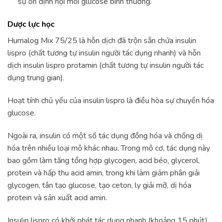
sự ổn định nội môi glucose bình thường.
Dược lực học
Humalog Mix 75/25 là hỗn dịch đã trộn sẵn chứa insulin
lispro (chất tương tự insulin người tác dụng nhanh) và hỗn
dịch insulin lispro protamin (chất tương tự insulin người tác
dụng trung gian).
Hoạt tính chủ yếu của insulin lispro là điều hòa sự chuyển hóa
glucose.
Ngoài ra, insulin có một số tác dụng đồng hóa và chống dị
hóa trên nhiều loại mô khác nhau. Trong mô cơ, tác dụng này
bao gồm làm tăng tổng hợp glycogen, acid béo, glycerol,
protein và hấp thu acid amin, trong khi làm giảm phân giải
glycogen, tân tạo glucose, tạo ceton, ly giải mỡ, dị hóa
protein và sản xuất acid amin.
Insulin lispro có khởi phát tác dụng nhanh (khoảng 15 phút),