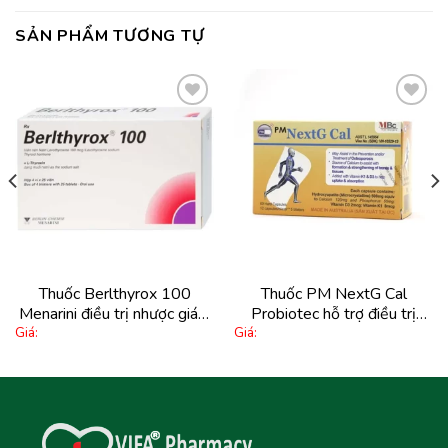
SẢN PHẨM TƯƠNG TỰ
Thêm
Thêm
vào
vào
yêu
yêu
thích
thích
Thuốc Berlthyrox 100
Thuốc PM NextG Cal
Menarini điều trị nhược giáp,
Probiotec hỗ trợ điều trị
Giá:
Giá:
bướu giáp lành (4 vỉ x 25
loãng xương, thiếu canxi (5 vỉ
viên)
x 12 viên)