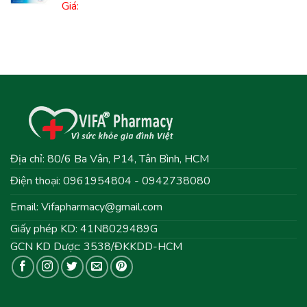
Giá:
Địa chỉ: 80/6 Ba Vân, P14, Tân Bình, HCM
Điện thoại: 0961954804 - 0942738080
Email:
Vifapharmacy@gmail.com
Giấy phép KD: 41N8029489G
GCN KD Dược: 3538/ĐKKDD-HCM