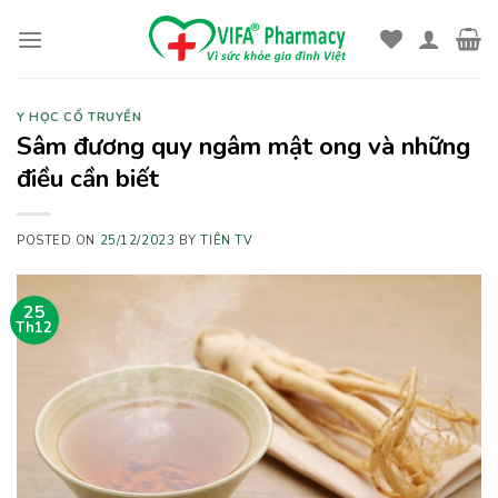
Skip
to
content
Y HỌC CỔ TRUYỀN
Sâm đương quy ngâm mật ong và những
điều cần biết
POSTED ON
25/12/2023
BY
TIÊN TV
25
Th12