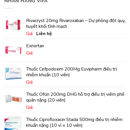
NHÃN HÀNG VIFA
Rivacryst 20mg Rivaroxaban – Dự phòng đột quỵ,
huyết khối tĩnh mạch
Giá:
Liên hệ
Exnortan
Giá:
Thuốc Cefpodoxim 200Mg Euvipharm điều trị
nhiễm khuẩn (10 viên)
Giá:
Thuốc Ofcin 200mg DHG hỗ trợ điều trị viêm phế
quản nặng (20 viên)
Giá:
Thuốc Ciprofloxacin Stada 500mg điều trị nhiễm
khuẩn nặng (10 vỉ x 10 viên)