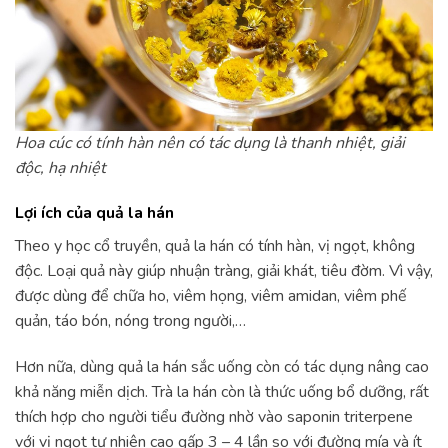
Hoa cúc có tính hàn nên có tác dụng là thanh nhiệt, giải
độc, hạ nhiệt
Lợi ích của quả la hán
Theo y học cổ truyền, quả la hán có tính hàn, vị ngọt, không
độc. Loại quả này giúp nhuận tràng, giải khát, tiêu đờm. Vì vậy,
được dùng để chữa ho, viêm họng, viêm amidan, viêm phế
quản, táo bón, nóng trong người,…
Hơn nữa, dùng quả la hán sắc uống còn có tác dụng nâng cao
khả năng miễn dịch. Trà la hán còn là thức uống bổ dưỡng, rất
thích hợp cho người tiểu đường nhờ vào saponin triterpene
với vị ngọt tự nhiên cao gấp 3 – 4 lần so với đường mía và ít