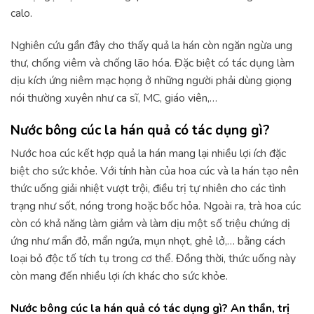
calo.
Nghiên cứu gần đây cho thấy quả la hán còn ngăn ngừa ung
thư, chống viêm và chống lão hóa. Đặc biệt có tác dụng làm
dịu kích ứng niêm mạc họng ở những người phải dùng giọng
nói thường xuyên như ca sĩ, MC, giáo viên,…
Nước bông cúc la hán quả có tác dụng gì?
Nước hoa cúc kết hợp quả la hán mang lại nhiều lợi ích đặc
biệt cho sức khỏe. Với tính hàn của hoa cúc và la hán tạo nên
thức uống giải nhiệt vượt trội, điều trị tự nhiên cho các tình
trạng như sốt, nóng trong hoặc bốc hỏa. Ngoài ra, trà hoa cúc
còn có khả năng làm giảm và làm dịu một số triệu chứng dị
ứng như mẩn đỏ, mẩn ngứa, mụn nhọt, ghẻ lở,… bằng cách
loại bỏ độc tố tích tụ trong cơ thể. Đồng thời, thức uống này
còn mang đến nhiều lợi ích khác cho sức khỏe.
Nước bông cúc la hán quả có tác dụng gì? An thần, trị