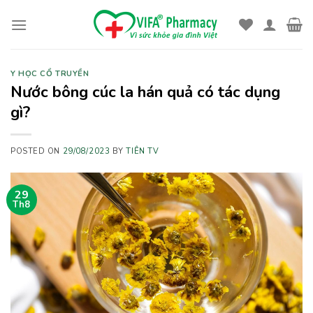
Skip
to
content
Y HỌC CỔ TRUYỀN
Nước bông cúc la hán quả có tác dụng
gì?
POSTED ON
29/08/2023
BY
TIÊN TV
29
Th8