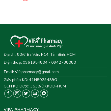
Địa chỉ: 80/6 Ba Vân, P14, Tân Bình, HCM
Điện thoại: 0961954804 - 0942738080
Email:
Vifapharmacy@gmail.com
Giấy phép KD: 41N8029489G
GCN KD Dược: 3538/ĐKKDD-HCM
VIFA PHARMACY