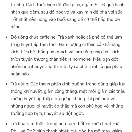
tại nhà. Cách thực hiện rất đơn giản, ngâm 5 – 6 quả hạnh
nhân qua đêm, sau đó bóc vỏ và xay mịn để pha với sữa.
Tốt nhất nên uống vào buổi sáng để cơ thể hấp thụ dễ
dàng.
Đồ uống chứa caffeine: Trà xanh hoặc cà phê có thể làm
tăng huyết áp tạm thời. Hàm lượng caffein có khả năng
kích thích hệ thống tim mạch và làm tăng nhịp tim, kích
thích tuyến thượng thận tiết ra hormone. Nếu bạn đột
nhiên bị tụt huyết áp thì một ly cà phê chính là giải pháp
hoàn hảo.
Trà gừng: Các thành phần dinh dưỡng trong gừng giúp lưu
thông khí huyết, giảm căng thẳng, mệt mỏi, giảm các triệu
chứng huyết áp thấp. Trà gừng không chỉ phù hợp với
những người bị huyết áp thấp mà còn phù hợp với những
trường hợp bị tụt huyết áp đột ngột.
Trà hoa tam thất: Trong hoa tam thất có chứa hoạt chất
Rb1 và Rb2 giúp thanh nhiệt, giải độc, hạ mỡ máu, giảm