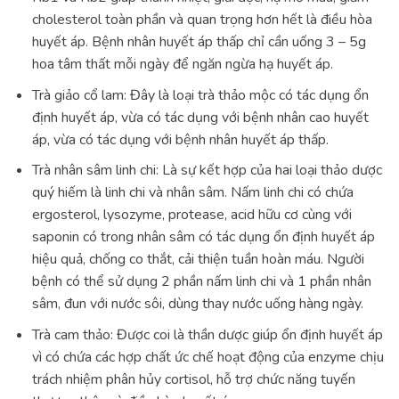
cholesterol toàn phần và quan trọng hơn hết là điều hòa
huyết áp. Bệnh nhân huyết áp thấp chỉ cần uống 3 – 5g
hoa tâm thất mỗi ngày để ngăn ngừa hạ huyết áp.
Trà giảo cổ lam: Đây là loại trà thảo mộc có tác dụng ổn
định huyết áp, vừa có tác dụng với bệnh nhân cao huyết
áp, vừa có tác dụng với bệnh nhân huyết áp thấp.
Trà nhân sâm linh chi: Là sự kết hợp của hai loại thảo dược
quý hiếm là linh chi và nhân sâm. Nấm linh chi có chứa
ergosterol, lysozyme, protease, acid hữu cơ cùng với
saponin có trong nhân sâm có tác dụng ổn định huyết áp
hiệu quả, chống co thắt, cải thiện tuần hoàn máu. Người
bệnh có thể sử dụng 2 phần nấm linh chi và 1 phần nhân
sâm, đun với nước sôi, dùng thay nước uống hàng ngày.
Trà cam thảo: Được coi là thần dược giúp ổn định huyết áp
vì có chứa các hợp chất ức chế hoạt động của enzyme chịu
trách nhiệm phân hủy cortisol, hỗ trợ chức năng tuyến