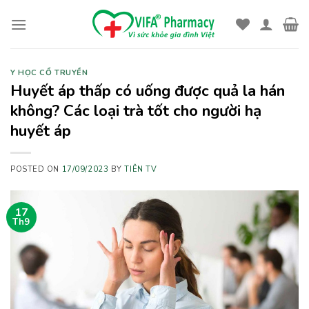
Skip
to
content
Y HỌC CỔ TRUYỀN
Huyết áp thấp có uống được quả la hán
không? Các loại trà tốt cho người hạ
huyết áp
POSTED ON
17/09/2023
BY
TIÊN TV
17
Th9