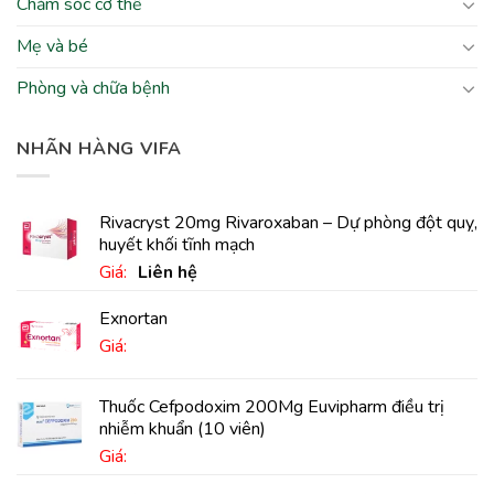
Chăm sóc cơ thể
Mẹ và bé
Phòng và chữa bệnh
NHÃN HÀNG VIFA
Rivacryst 20mg Rivaroxaban – Dự phòng đột quỵ,
huyết khối tĩnh mạch
Giá:
Liên hệ
Exnortan
Giá:
Thuốc Cefpodoxim 200Mg Euvipharm điều trị
nhiễm khuẩn (10 viên)
Giá: