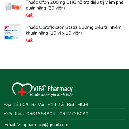
Thuốc Ofcin 200mg DHG hỗ trợ điều trị viêm phế
quản nặng (20 viên)
Giá:
Thuốc Ciprofloxacin Stada 500mg điều trị nhiễm
khuẩn nặng (10 vỉ x 10 viên)
Giá:
Địa chỉ: 80/6 Ba Vân, P14, Tân Bình, HCM
Điện thoại: 0961954804 - 0942738080
Email:
Vifapharmacy@gmail.com