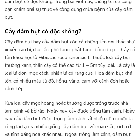
dâm bụt có độc không. Trong bài viết này, chúng tôi sẽ cùng
bạn khám phá sự thực về công dụng chữa bệnh của cây dâm
bụt.
Cây dâm bụt có độc không?
Cây dâm bụt hay cây dâm bụt còn có những tên gọi khác như
xuyên can bì, chu cận, phù tang, phật tang, bông bụp,… Cây có
tên khoa học là Hibiscus rosa-sinensis L, thuộc loài cây bụi
thường xanh, thân cây có thể cao từ 1 – 5m tùy loài. Lá cây là
loại lá đơn, mọc cách, phiến lá có răng cưa. Hoa dâm bụt khá
lớn, có nhiều màu từ đỏ, hồng, vàng, cam với cánh đơn hoặc
cánh kép.
Xưa kia, cây mọc hoang hoặc thường được trồng trước nhà
làm cảnh và bờ rào. Ngày nay, cây được trồng làm cảnh. Ngày
nay, cây dâm bụt được trồng làm cảnh rất nhiều nên người ta
cũng lai tạo ra nhiều giống cây dâm bụt với màu sắc, kích cỡ
và hình dáng hoa khác nhau. Ngoài trồng làm cảnh, dâm bụt