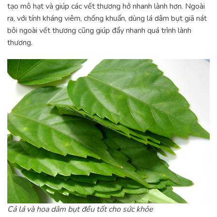
tạo mô hạt và giúp các vết thương hở nhanh lành hơn. Ngoài
ra, với tính kháng viêm, chống khuẩn, dùng lá dâm bụt giã nát
bôi ngoài vết thương cũng giúp đẩy nhanh quá trình lành
thương.
Cả lá và hoa dâm bụt đều tốt cho sức khỏe