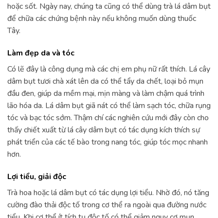
hoặc sốt. Ngày nay, chúng ta cũng có thể dùng trà lá dâm bụt
để chữa các chứng bệnh này nếu không muốn dùng thuốc
Tây.
Làm đẹp da và tóc
Có lẽ đây là công dụng mà các chị em phụ nữ rất thích. Lá cây
dâm bụt tươi chà xát lên da có thể tẩy da chết, loại bỏ mụn
đầu đen, giúp da mềm mại, mịn màng và làm chậm quá trình
lão hóa da. Lá dâm bụt giã nát có thể làm sạch tóc, chữa rụng
tóc và bạc tóc sớm. Thậm chí các nghiên cứu mới đây còn cho
thấy chiết xuất từ lá cây dâm bụt có tác dụng kích thích sự
phát triển của các tế bào trong nang tóc, giúp tóc mọc nhanh
hơn.
Lợi tiểu, giải độc
Trà hoa hoặc lá dâm bụt có tác dụng lợi tiểu. Nhờ đó, nó tăng
cường đào thải độc tố trong cơ thể ra ngoài qua đường nước
tiểu. Khi cơ thể ít tích tụ độc tố có thể giảm nguy cơ mụn