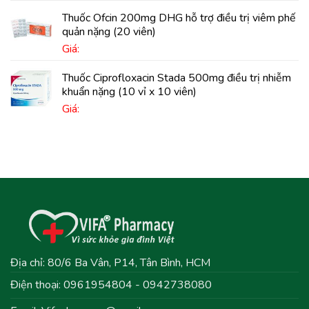
Thuốc Ofcin 200mg DHG hỗ trợ điều trị viêm phế
quản nặng (20 viên)
Giá:
Thuốc Ciprofloxacin Stada 500mg điều trị nhiễm
khuẩn nặng (10 vỉ x 10 viên)
Giá:
Địa chỉ: 80/6 Ba Vân, P14, Tân Bình, HCM
Điện thoại: 0961954804 - 0942738080