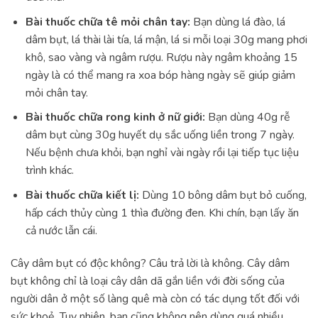
Bài thuốc chữa tê mỏi chân tay:
Bạn dùng lá đào, lá
dâm bụt, lá thài lài tía, lá mận, lá si mỗi loại 30g mang phơi
khô, sao vàng và ngâm rượu. Rượu này ngâm khoảng 15
ngày là có thể mang ra xoa bóp hàng ngày sẽ giúp giảm
mỏi chân tay.
Bài thuốc chữa
rong kinh
ở nữ giới:
Bạn dùng 40g rễ
dâm bụt cùng 30g huyết dụ sắc uống liền trong 7 ngày.
Nếu bệnh chưa khỏi, bạn nghỉ vài ngày rồi lại tiếp tục liệu
trình khác.
Bài thuốc chữa kiết lị:
Dùng 10 bông dâm bụt bỏ cuống,
hấp cách thủy cùng 1 thìa đường đen. Khi chín, bạn lấy ăn
cả nước lẫn cái.
Cây dâm bụt có độc không? Câu trả lời là không. Cây dâm
bụt không chỉ là loại cây dân dã gắn liền với đời sống của
người dân ở một số làng quê mà còn có tác dụng tốt đối với
sức khoẻ. Tuy nhiên, bạn cũng không nên dùng quá nhiều,