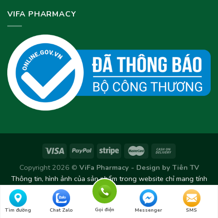
VIFA PHARMACY
Copyright 2026 ©
ViFa Pharmacy - Design by
Tiên TV
Thông tin, hình ảnh của sản phẩm trong website chỉ mang tính
chất tham khảo. Sản phẩm thực tế có thể thay đổi/chênh lệch
theo từng Lô sản xuất.
Gọi điện
Tìm đường
Chat Zalo
Messenger
SMS