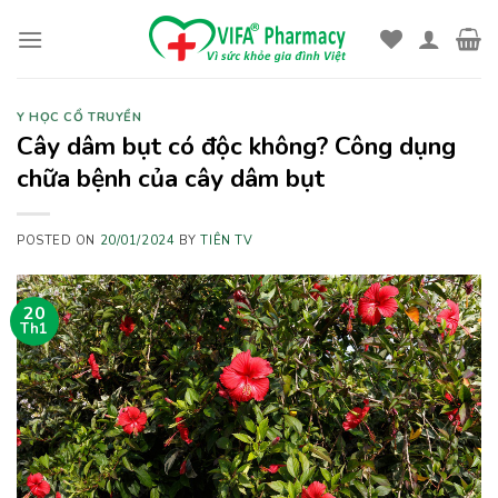
Skip
to
content
Y HỌC CỔ TRUYỀN
Cây dâm bụt có độc không? Công dụng
chữa bệnh của cây dâm bụt
POSTED ON
20/01/2024
BY
TIÊN TV
20
Th1