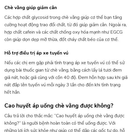
Chè vằng giúp giảm cân
Các hợp chất glycosid trong chè vằng giúp cơ thể bạn tăng
cường hoạt động trao đổi chất, từ đó giúp giảm cân. Ngoài ra,
hợp chất cafein và các chất chống oxy hóa mạnh như EGCG
còn giúp dọn dẹp mỡ thừa, đốt cháy chất béo của cơ thể.
Hỗ trợ điều trị áp xe tuyến vú
Nếu các chị em gặp phải tình trạng áp xe tuyến vú có thể sử
dụng bài thuốc gian từ chè vằng, bằng cách lấy lá tươi đem
giã nát, hoặc giã cùng với cồn 40 độ. Đem hỗn hợp sau khi giã
nát đắp lên tuyến vú mỗi ngày 3 lần cho đến khi tình trạng
hết hẳn.
Cao huyết áp uống chè vằng được không?
Câu trả lời cho thắc mắc: “Cao huyết áp uống chè vằng được
không?” là người bệnh hoàn toàn có thể uống được. Với
những lợi ích sức khỏe như giúp cơ thể dập các gốc tự do, hỗ