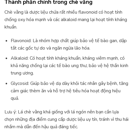
Thành phần chính trong chè vằng
Chè vằng là dược liệu chứa rất nhiều flavonoid có hoạt tính
chống oxy hóa mạnh và các alkaloid mang lại hoạt tính kháng
khuẩn.
Flavonoid: Là nhóm hợp chất giúp bảo vệ tế bào gan, dập
tắt các gốc tự do và ngăn ngừa lão hóa.
Alkaloid: Có hoạt tính kháng khuẩn, kháng viêm mạnh, có
khả năng chống lại các tế bào ung thư, bảo vệ hệ thần kinh
trung ương.
Glycosid: Giúp bảo vệ dạ dày khỏi tác nhân gây bệnh, tăng
cảm giác thèm ăn và hỗ trợ hệ tiêu hóa hoạt động hiệu
quả.
Lưu ý: Lá chè vằng khá giống với lá ngón nên bạn cần lựa
chọn những địa điểm cung cấp dược liệu uy tín, tránh vì thu hái
nhầm mà dẫn đến hậu quả đáng tiếc.