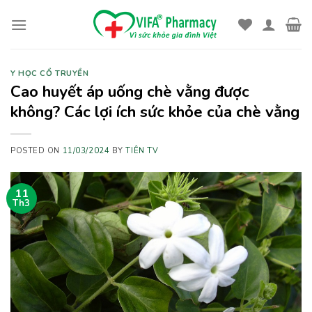
Skip
to
content
Y HỌC CỔ TRUYỀN
Cao huyết áp uống chè vằng được
không? Các lợi ích sức khỏe của chè vằng
POSTED ON
11/03/2024
BY
TIÊN TV
11
Th3