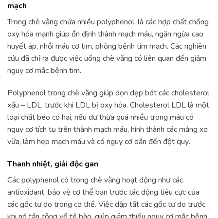
mạch
Trong chè vằng chứa nhiều polyphenol, là các hợp chất chống
oxy hóa mạnh giúp ổn định thành mạch máu, ngăn ngừa cao
huyết áp, nhồi máu cơ tim, phòng bệnh tim mạch. Các nghiên
cứu đã chỉ ra được việc uống chè vằng có liên quan đến giảm
nguy cơ mắc bệnh tim.
Polyphenol trong chè vằng giúp dọn dẹp bớt các cholesterol
xấu – LDL, trước khi LDL bị oxy hóa. Cholesterol LDL là một
loại chất béo có hại, nếu dư thừa quá nhiều trong máu có
nguy cơ tích tụ trên thành mạch máu, hình thành các mảng xơ
vữa, làm hẹp mạch máu và có nguy cơ dẫn đến đột quỵ.
Thanh nhiệt, giải độc gan
Các polyphenol có trong chè vằng hoạt động như các
antioxidant, bảo vệ cơ thể bạn trước tác động tiêu cực của
các gốc tự do trong cơ thể. Việc dập tắt các gốc tự do trước
khi nó tấn công về tế bào, giúp giảm thiểu nguy cơ mắc bệnh