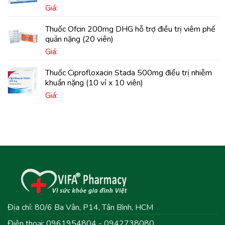
Giá:
Thuốc Ofcin 200mg DHG hỗ trợ điều trị viêm phế
quản nặng (20 viên)
Giá:
Thuốc Ciprofloxacin Stada 500mg điều trị nhiễm
khuẩn nặng (10 vỉ x 10 viên)
Giá:
Địa chỉ: 80/6 Ba Vân, P14, Tân Bình, HCM
Điện thoại: 0961954804 - 0942738080