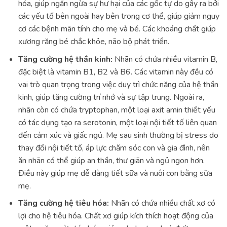
hóa, giúp ngăn ngừa sự hư hại của các gốc tự do gây ra bởi
các yếu tố bên ngoài hay bên trong cơ thể, giúp giảm nguy
cơ các bệnh mãn tính cho mẹ và bé. Các khoáng chất giúp
xương răng bé chắc khỏe, não bộ phát triển.
Tăng cường hệ thần kinh:
Nhãn có chứa nhiều vitamin B,
đặc biệt là vitamin B1, B2 và B6. Các vitamin này đều có
vai trò quan trọng trong việc duy trì chức năng của hệ thần
kinh, giúp tăng cường trí nhớ và sự tập trung. Ngoài ra,
nhãn còn có chứa tryptophan, một loại axit amin thiết yếu
có tác dụng tạo ra serotonin, một loại nội tiết tố liên quan
đến cảm xúc và giấc ngủ. Mẹ sau sinh thường bị stress do
thay đổi nội tiết tố, áp lực chăm sóc con và gia đình, nên
ăn nhãn có thể giúp an thần, thư giãn và ngủ ngon hơn.
Điều này giúp mẹ dễ dàng tiết sữa và nuôi con bằng sữa
mẹ.
Tăng cường hệ tiêu hóa:
Nhãn có chứa nhiều chất xơ có
lợi cho hệ tiêu hóa. Chất xơ giúp kích thích hoạt động của