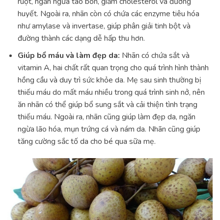
ruột, ngăn ngừa táo bón, giảm cholesterol và đường
huyết. Ngoài ra, nhãn còn có chứa các enzyme tiêu hóa
như amylase và invertase, giúp phân giải tinh bột và
đường thành các dạng dễ hấp thu hơn.
Giúp bổ máu và làm đẹp da:
Nhãn có chứa sắt và
vitamin A, hai chất rất quan trọng cho quá trình hình thành
hồng cầu và duy trì sức khỏe da. Mẹ sau sinh thường bị
thiếu máu do mất máu nhiều trong quá trình sinh nở, nên
ăn nhãn có thể giúp bổ sung sắt và cải thiện tình trạng
thiếu máu. Ngoài ra, nhãn cũng giúp làm đẹp da, ngăn
ngừa lão hóa, mụn trứng cá và nám da. Nhãn cũng giúp
tăng cường sắc tố da cho bé qua sữa mẹ.