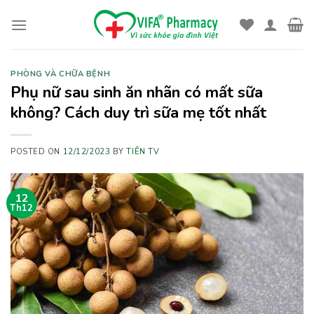
Skip
to
content
PHÒNG VÀ CHỮA BỆNH
Phụ nữ sau sinh ăn nhãn có mất sữa
không? Cách duy trì sữa mẹ tốt nhất
POSTED ON
12/12/2023
BY
TIÊN TV
12
Th12