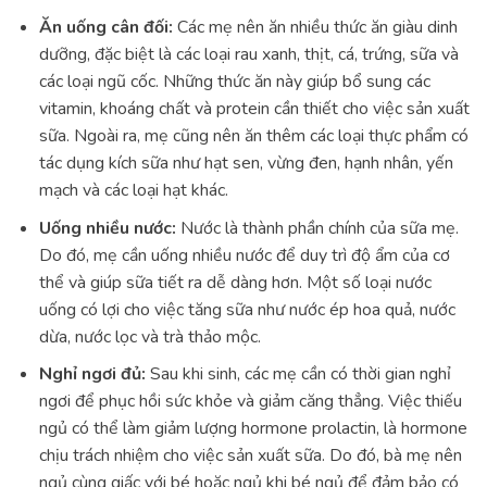
Ăn uống cân đối:
Các mẹ nên ăn nhiều thức ăn giàu dinh
dưỡng, đặc biệt là các loại rau xanh, thịt, cá, trứng, sữa và
các loại ngũ cốc. Những thức ăn này giúp bổ sung các
vitamin, khoáng chất và protein cần thiết cho việc sản xuất
sữa. Ngoài ra, mẹ cũng nên ăn thêm các loại thực phẩm có
tác dụng kích sữa như hạt sen, vừng đen, hạnh nhân, yến
mạch và các loại hạt khác.
Uống nhiều nước:
Nước là thành phần chính của sữa mẹ.
Do đó, mẹ cần uống nhiều nước để duy trì độ ẩm của cơ
thể và giúp sữa tiết ra dễ dàng hơn. Một số loại nước
uống có lợi cho việc tăng sữa như nước ép hoa quả, nước
dừa, nước lọc và trà thảo mộc.
Nghỉ ngơi đủ:
Sau khi sinh, các mẹ cần có thời gian nghỉ
ngơi để phục hồi sức khỏe và giảm căng thẳng. Việc thiếu
ngủ có thể làm giảm lượng hormone prolactin, là hormone
chịu trách nhiệm cho việc sản xuất sữa. Do đó, bà mẹ nên
ngủ cùng giấc với bé hoặc ngủ khi bé ngủ để đảm bảo có