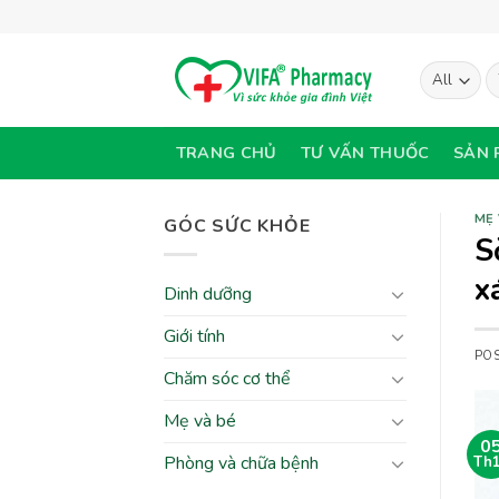
Skip
to
content
T
ki
TRANG CHỦ
TƯ VẤN THUỐC
SẢN 
MẸ 
GÓC SỨC KHỎE
S
x
Dinh dưỡng
Giới tính
PO
Chăm sóc cơ thể
Mẹ và bé
0
Phòng và chữa bệnh
Th