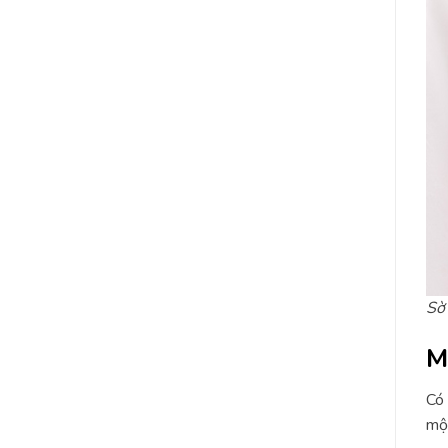
Sờ 
M
Có 
một