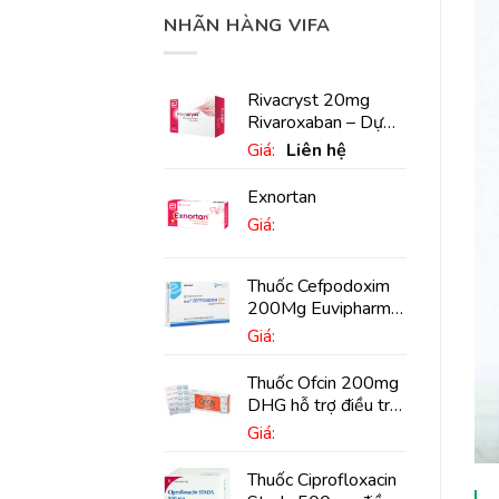
NHÃN HÀNG VIFA
Rivacryst 20mg
Rivaroxaban – Dự
phòng đột quỵ,
Giá:
Liên hệ
huyết khối tĩnh mạch
Exnortan
Giá:
Thuốc Cefpodoxim
200Mg Euvipharm
điều trị nhiễm khuẩn
Giá:
(10 viên)
Thuốc Ofcin 200mg
DHG hỗ trợ điều trị
viêm phế quản nặng
Giá:
(20 viên)
Thuốc Ciprofloxacin