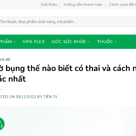
Giới thiệu
Hướng dẫn thanh toán
Chính sách đổi 
ìm
ếm:
PHẨM
VIFA FLEX
GÓC SỨC KHỎE
THUỐC
VÀ BÉ
ờ bụng thế nào biết có thai và cách n
ác nhất
STED ON
05/11/2023
BY
TIÊN TV
5
11