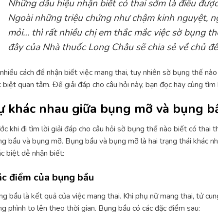
Những dấu hiệu nhận biết có thai sớm là điều đượ
Ngoài những triệu chứng như chậm kinh nguyệt, n
mỏi… thì rất nhiều chị em thắc mắc việc sờ bụng thế
đây của Nhà thuốc Long Châu sẽ chia sẻ về chủ đề
nhiều cách để nhận biết việc mang thai, tuy nhiên sờ bụng thế nào 
 biệt quan tâm. Để giải đáp cho câu hỏi này, bạn đọc hãy cùng tìm h
ự khác nhau giữa bụng mỡ và bụng b
ớc khi đi tìm lời giải đáp cho câu hỏi sờ bụng thế nào biết có thai 
g bầu và bụng mỡ. Bụng bầu và bụng mỡ là hai trạng thái khác n
c biệt dễ nhận biết:
c điểm của bụng bầu
g bầu là kết quả của việc mang thai. Khi phụ nữ mang thai, tử cun
g phình to lên theo thời gian. Bụng bầu có các đặc điểm sau: