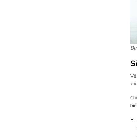
Bụn
S
Về 
xác
Chị
biể