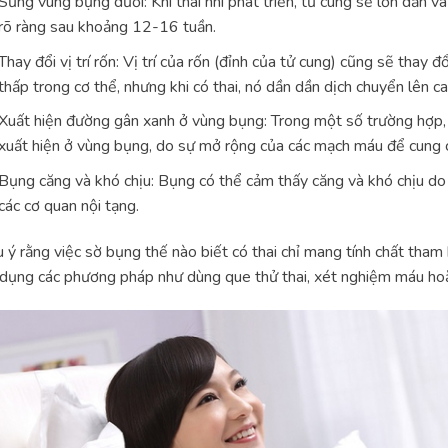
Sưng vùng bụng dưới: Khi thai nhi phát triển, tử cung sẽ lớn dần 
rõ ràng sau khoảng 12-16 tuần.
Thay đổi vị trí rốn: Vị trí của rốn (đỉnh của tử cung) cũng sẽ thay đổ
thấp trong cơ thể, nhưng khi có thai, nó dần dần dịch chuyển lên c
Xuất hiện đường gân xanh ở vùng bụng: Trong một số trường hợp, 
xuất hiện ở vùng bụng, do sự mở rộng của các mạch máu để cung c
Bụng căng và khó chịu: Bụng có thể cảm thấy căng và khó chịu do
các cơ quan nội tạng.
 ý rằng việc sờ bụng thế nào biết có thai chỉ mang tính chất tham 
dụng các phương pháp như dùng que thử thai, xét nghiệm máu hoặ