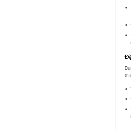
Đặ
Bụn
thi