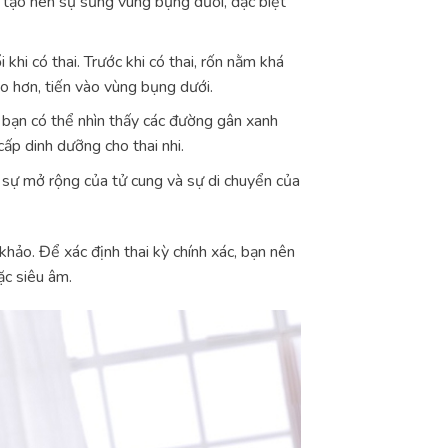
và tạo nên sự sưng vùng bụng dưới, đặc biệt
i khi có thai. Trước khi có thai, rốn nằm khá
ao hơn, tiến vào vùng bụng dưới.
bạn có thể nhìn thấy các đường gân xanh
ấp dinh dưỡng cho thai nhi.
 sự mở rộng của tử cung và sự di chuyển của
khảo. Để xác định thai kỳ chính xác, bạn nên
c siêu âm.