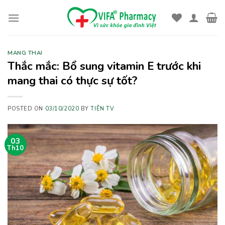
Skip
to
content
MANG THAI
Thắc mắc: Bổ sung vitamin E trước khi
mang thai có thực sự tốt?
POSTED ON
03/10/2020
BY
TIÊN TV
03
Th10