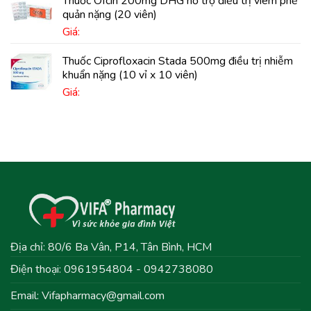
Thuốc Ofcin 200mg DHG hỗ trợ điều trị viêm phế
quản nặng (20 viên)
Giá:
Thuốc Ciprofloxacin Stada 500mg điều trị nhiễm
khuẩn nặng (10 vỉ x 10 viên)
Giá:
Địa chỉ: 80/6 Ba Vân, P14, Tân Bình, HCM
Điện thoại: 0961954804 - 0942738080
Email:
Vifapharmacy@gmail.com