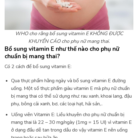
WHO cho rằng bổ sung vitamin E KHÔNG ĐƯỢC
KHUYẾN CÁO cho phụ nữ mang thai.
Bổ sung vitamin E như thế nào cho phụ nữ
chuẩn bị mang thai?
Có 2 cách để bổ sung vitamin E:
Qua thực phẩm hằng ngày và bổ sung vitamin E đường
uống. Một số thực phẩm giàu vitamin E mà phụ nữ chuẩn
bị mang thai có thể sử dụng như: rau xanh, khoai lang, đậu
phụ, bông cải xanh, bơ, các loại hạt, hải sản,..
Uống viên Vitamin E: Liều khuyên cho phụ nữ chuẩn bị
mang thai là 22 – 30 mg/ngày (1mg = 15 UI) vì vitamin E
ở dạng đầu dễ tan trong dầu do vậy vitamin E nên uống
trong hoặc sau bữa ăn.