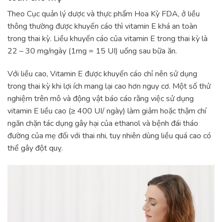
Theo Cục quản lý dược và thực phẩm Hoa Kỳ FDA, ở liều
thông thường được khuyến cáo thì vitamin E khá an toàn
trong thai kỳ. Liều khuyến cáo của vitamin E trong thai kỳ là
22 – 30 mg/ngày (1mg = 15 UI) uống sau bữa ăn.
Với liều cao, Vitamin E được khuyến cáo chỉ nên sử dụng
trong thai kỳ khi lợi ích mang lại cao hơn nguy cơ. Một số thử
nghiệm trên mô và động vật báo cáo rằng việc sử dụng
vitamin E liều cao (≥ 400 UI/ ngày) làm giảm hoặc thậm chí
ngăn chặn tác dụng gây hại của ethanol và bệnh đái tháo
đường của mẹ đối với thai nhi, tuy nhiên dùng liều quá cao có
thể gây đột quỵ.