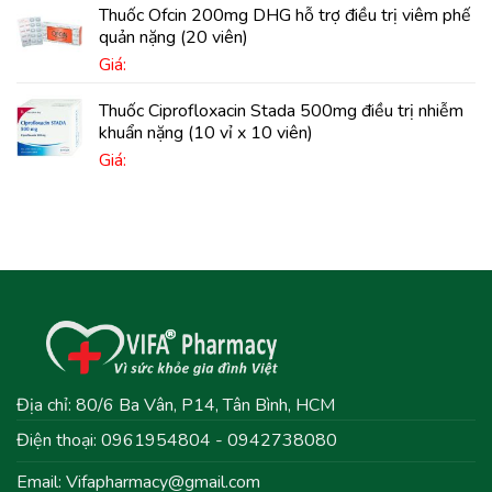
Thuốc Ofcin 200mg DHG hỗ trợ điều trị viêm phế
quản nặng (20 viên)
Giá:
Thuốc Ciprofloxacin Stada 500mg điều trị nhiễm
khuẩn nặng (10 vỉ x 10 viên)
Giá:
Địa chỉ: 80/6 Ba Vân, P14, Tân Bình, HCM
Điện thoại: 0961954804 - 0942738080
Email:
Vifapharmacy@gmail.com