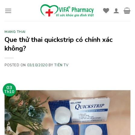
Skip
to
content
MANG THAI
Que thử thai quickstrip có chính xác
không?
POSTED ON
03/10/2020
BY
TIÊN TV
03
Th10