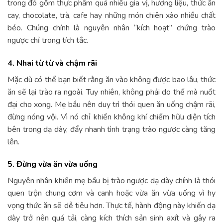
trong đó gồm thực phẩm quá nhiều gia vị, hương liệu, thức ăn
cay, chocolate, trà, cafe hay những món chiên xào nhiều chất
béo. Chúng chính là nguyên nhân “kích hoạt” chứng trào
ngược chỉ trong tích tắc.
4. Nhai từ từ và chậm rãi
Mặc dù có thể bạn biết rằng ăn vào không được bao lâu, thức
ăn sẽ lại trào ra ngoài. Tuy nhiên, không phải do thế mà nuốt
đại cho xong. Mẹ bầu nên duy trì thói quen ăn uống chậm rãi,
đừng nóng vội. Vì nó chỉ khiến không khí chiếm hữu diện tích
bên trong dạ dày, đẩy nhanh tình trạng trào ngược càng tăng
lên.
5. Đừng vừa ăn vừa uống
Nguyên nhân khiến mẹ bầu bị trào ngược dạ dày chính là thói
quen trộn chung cơm và canh hoặc vừa ăn vừa uống vì hy
vọng thức ăn sẽ dễ tiêu hơn. Thực tế, hành động này khiến dạ
dày trở nên quá tải, càng kích thích sản sinh axít và gây ra