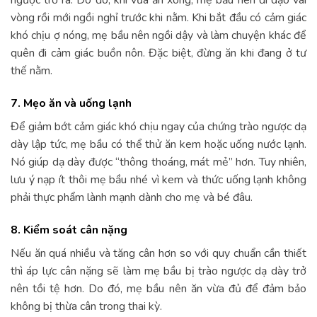
vòng rồi mới ngồi nghỉ trước khi nằm. Khi bắt đầu có cảm giác
khó chịu ợ nóng, mẹ bầu nên ngồi dậy và làm chuyện khác để
quên đi cảm giác buồn nôn. Đặc biệt, đừng ăn khi đang ở tư
thế nằm.
7. Mẹo ăn và uống lạnh
Để giảm bớt cảm giác khó chịu ngay của chứng trào ngược dạ
dày lập tức, mẹ bầu có thể thử ăn kem hoặc uống nước lạnh.
Nó giúp dạ dày được “thông thoáng, mát mẻ” hơn. Tuy nhiên,
lưu ý nạp ít thôi mẹ bầu nhé vì kem và thức uống lạnh không
phải thực phẩm lành mạnh dành cho mẹ và bé đâu.
8. Kiểm soát cân nặng
Nếu ăn quá nhiều và tăng cân hơn so với quy chuẩn cần thiết
thì áp lực cân nặng sẽ làm mẹ bầu bị trào ngược dạ dày trở
nên tồi tệ hơn. Do đó, mẹ bầu nên ăn vừa đủ để đảm bảo
không bị thừa cân trong thai kỳ.