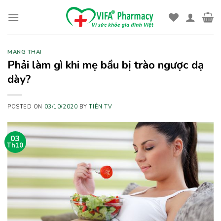
Skip
to
content
MANG THAI
Phải làm gì khi mẹ bầu bị trào ngược dạ
dày?
POSTED ON
03/10/2020
BY
TIÊN TV
03
Th10