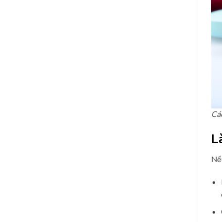
Cá
L
Nếu