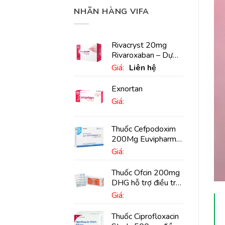
NHÃN HÀNG VIFA
Rivacryst 20mg
Rivaroxaban – Dự
phòng đột quỵ,
Giá:
Liên hệ
huyết khối tĩnh mạch
Exnortan
Giá:
Thuốc Cefpodoxim
200Mg Euvipharm
điều trị nhiễm khuẩn
Giá:
(10 viên)
Thuốc Ofcin 200mg
DHG hỗ trợ điều trị
viêm phế quản nặng
Giá:
(20 viên)
Thuốc Ciprofloxacin