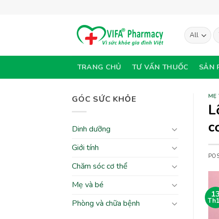
Skip
to
content
T
ki
TRANG CHỦ
TƯ VẤN THUỐC
SẢN 
MẸ 
GÓC SỨC KHỎE
L
c
Dinh dưỡng
Giới tính
PO
Chăm sóc cơ thể
Mẹ và bé
1
Th
Phòng và chữa bệnh