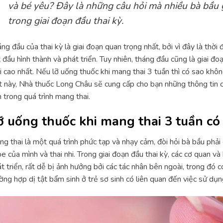
và bé yêu? Đây là những câu hỏi mà nhiều bà bầu 
trong giai đoạn đầu thai kỳ.
ng đầu của thai kỳ là giai đoạn quan trọng nhất, bởi vì đây là thời
 đầu hình thành và phát triển. Tuy nhiên, tháng đầu cũng là giai đ
i cao nhất. Nếu lỡ uống thuốc khi mang thai 3 tuần thì có sao khôn
t này, Nhà thuốc Long Châu sẽ cung cấp cho bạn những thông tin c
 trong quá trình mang thai.
ỡ uống thuốc khi mang thai 3 tuần c
g thai là một quá trình phức tạp và nhạy cảm, đòi hỏi bà bầu phải
e của mình và thai nhi. Trong giai đoạn đầu thai kỳ, các cơ quan v
t triển, rất dễ bị ảnh hưởng bởi các tác nhân bên ngoài, trong đó
ờng hợp dị tật bẩm sinh ở trẻ sơ sinh có liên quan đến việc sử dụn