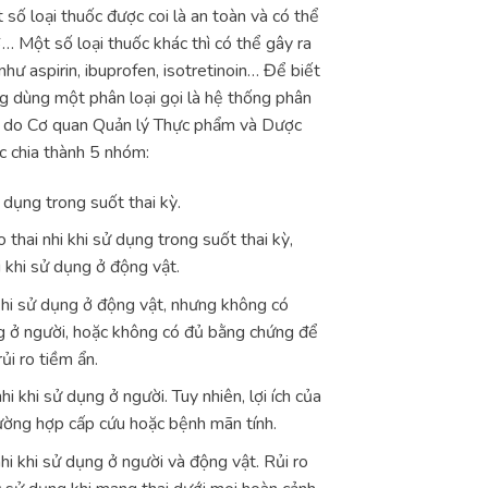
t số loại thuốc được coi là an toàn và có thể
6… Một số loại thuốc khác thì có thể gây ra
như aspirin, ibuprofen, isotretinoin… Để biết
ng dùng một phân loại gọi là hệ thống phân
y) do Cơ quan Quản lý Thực phẩm và Dược
c chia thành 5 nhóm:
 dụng trong suốt thai kỳ.
thai nhi khi sử dụng trong suốt thai kỳ,
i khi sử dụng ở động vật.
khi sử dụng ở động vật, nhưng không có
ng ở người, hoặc không có đủ bằng chứng để
ủi ro tiềm ẩn.
 khi sử dụng ở người. Tuy nhiên, lợi ích của
rường hợp cấp cứu hoặc bệnh mãn tính.
hi khi sử dụng ở người và động vật. Rủi ro