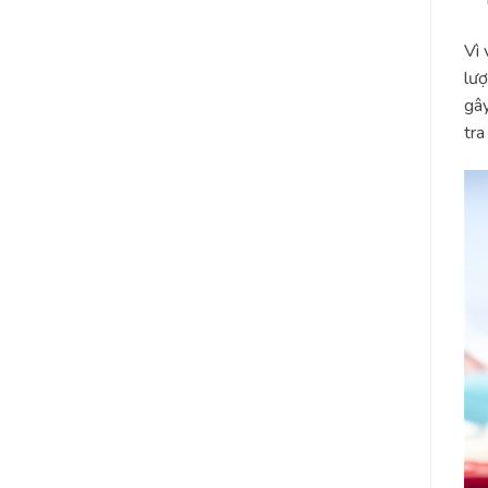
Vì 
lượ
gây
tra