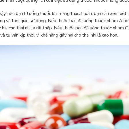
tiềm ẩn vượt qua lợi ích của việc sử dụng thuốc. Thuốc không đượ
vậy, nếu bạn lỡ uống thuốc khi mang thai 3 tuần, bạn cần xem xét 
ng và thời gian sử dụng. Nếu thuốc bạn đã uống thuộc nhóm A hoặc
 hại cho thai nhi là rất thấp. Nếu thuốc bạn đã uống thuộc nhóm C
 và tư vấn kịp thời, vì khả năng gây hại cho thai nhi là cao hơn.