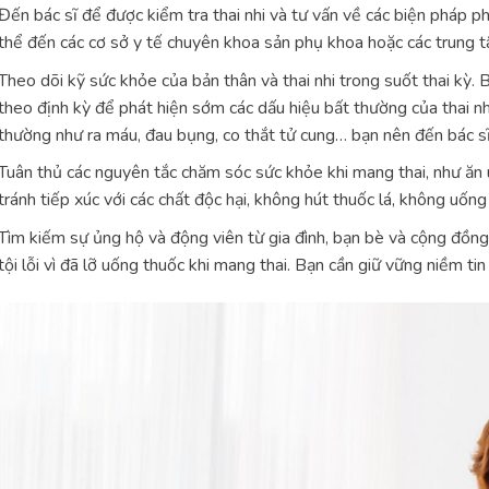
Đến bác sĩ để được kiểm tra thai nhi và tư vấn về các biện pháp p
thể đến các cơ sở y tế chuyên khoa sản phụ khoa hoặc các trung t
Theo dõi kỹ sức khỏe của bản thân và thai nhi trong suốt thai kỳ.
theo định kỳ để phát hiện sớm các dấu hiệu bất thường của thai nh
thường như ra máu, đau bụng, co thắt tử cung… bạn nên đến bác sĩ
Tuân thủ các nguyên tắc chăm sóc sức khỏe khi mang thai, như ăn u
tránh tiếp xúc với các chất độc hại, không hút thuốc lá, không uốn
Tìm kiếm sự ủng hộ và động viên từ gia đình, bạn bè và cộng đồn
tội lỗi vì đã lỡ uống thuốc khi mang thai. Bạn cần giữ vững niềm ti