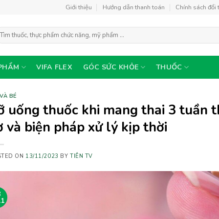
Giới thiệu
Hướng dẫn thanh toán
Chính sách đổi 
ìm
ếm:
PHẨM
VIFA FLEX
GÓC SỨC KHỎE
THUỐC
VÀ BÉ
ỡ uống thuốc khi mang thai 3 tuần 
ơ và biện pháp xử lý kịp thời
STED ON
13/11/2023
BY
TIÊN TV
3
11