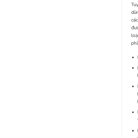
Tuy
dùn
các
đượ
loạ
phẩ