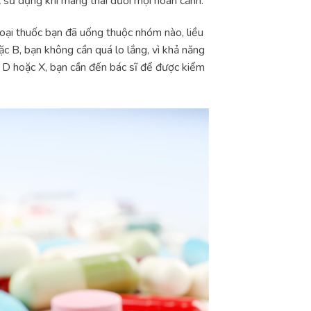
c sử dụng khi mang thai dưới mọi hoàn cảnh.
loại thuốc bạn đã uống thuộc nhóm nào, liều
 B, bạn không cần quá lo lắng, vì khả năng
, D hoặc X, bạn cần đến bác sĩ để được kiểm