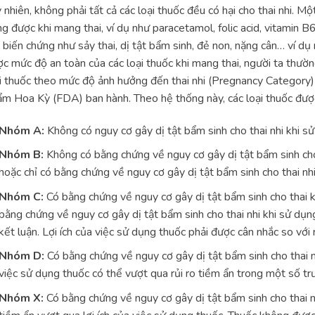
 nhiên, không phải tất cả các loại thuốc đều có hại cho thai nhi. Mộ
g được khi mang thai, ví dụ như paracetamol, folic acid, vitamin B
 biến chứng như sảy thai, dị tật bẩm sinh, đẻ non, nặng cân… ví dụ 
c mức độ an toàn của các loại thuốc khi mang thai, người ta thườ
i thuốc theo mức độ ảnh hưởng đến thai nhi (Pregnancy Categor
m Hoa Kỳ (FDA) ban hành. Theo hệ thống này, các loại thuốc đượ
Nhóm A:
Không có nguy cơ gây dị tật bẩm sinh cho thai nhi khi sử
Nhóm B:
Không có bằng chứng về nguy cơ gây dị tật bẩm sinh cho 
hoặc chỉ có bằng chứng về nguy cơ gây dị tật bẩm sinh cho thai nh
Nhóm C:
Có bằng chứng về nguy cơ gây dị tật bẩm sinh cho thai 
bằng chứng về nguy cơ gây dị tật bẩm sinh cho thai nhi khi sử dụ
kết luận. Lợi ích của việc sử dụng thuốc phải được cân nhắc so với r
Nhóm D:
Có bằng chứng về nguy cơ gây dị tật bẩm sinh cho thai nhi
việc sử dụng thuốc có thể vượt qua rủi ro tiềm ẩn trong một số t
Nhóm X:
Có bằng chứng về nguy cơ gây dị tật bẩm sinh cho thai n