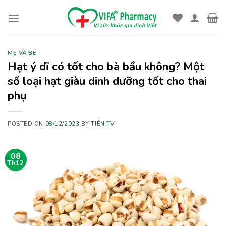
Skip
to
content
MẸ VÀ BÉ
Hạt ý dĩ có tốt cho bà bầu không? Một
số loại hạt giàu dinh dưỡng tốt cho thai
phụ
POSTED ON
08/12/2023
BY
TIÊN TV
08
Th12