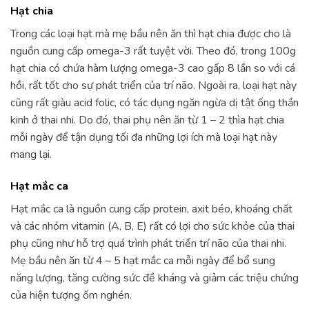
Hạt chia
Trong các loại hạt mà mẹ bầu nên ăn thì hạt chia được cho là
nguồn cung cấp omega-3 rất tuyệt vời. Theo đó, trong 100g
hạt chia có chứa hàm lượng omega-3 cao gấp 8 lần so với cá
hồi, rất tốt cho sự phát triển của trí não. Ngoài ra, loại hạt này
cũng rất giàu acid folic, có tác dụng ngăn ngừa dị tật ống thần
kinh ở thai nhi. Do đó, thai phụ nên ăn từ 1 – 2 thìa hạt chia
mỗi ngày để tận dụng tối đa những lợi ích mà loại hạt này
mang lại.
Hạt mắc ca
Hạt mắc ca là nguồn cung cấp protein, axit béo, khoáng chất
và các nhóm vitamin (A, B, E) rất có lợi cho sức khỏe của thai
phụ cũng như hỗ trợ quá trình phát triển trí não của thai nhi.
Mẹ bầu nên ăn từ 4 – 5 hạt mắc ca mỗi ngày để bổ sung
năng lượng, tăng cường sức đề kháng và giảm các triệu chứng
của hiện tượng ốm nghén.