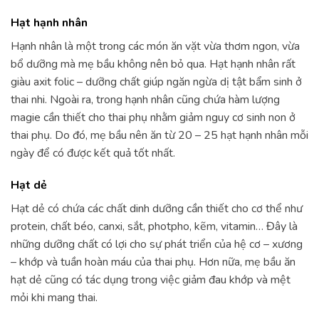
Hạt hạnh nhân
Hạnh nhân là một trong các món ăn vặt vừa thơm ngon, vừa
bổ dưỡng mà mẹ bầu không nên bỏ qua. Hạt hạnh nhân rất
giàu axit folic – dưỡng chất giúp ngăn ngừa dị tật bẩm sinh ở
thai nhi. Ngoài ra, trong hạnh nhân cũng chứa hàm lượng
magie cần thiết cho thai phụ nhằm giảm nguy cơ sinh non ở
thai phụ. Do đó, mẹ bầu nên ăn từ 20 – 25 hạt hạnh nhân mỗi
ngày để có được kết quả tốt nhất.
Hạt dẻ
Hạt dẻ có chứa các chất dinh dưỡng cần thiết cho cơ thể như
protein, chất béo, canxi, sắt, photpho, kẽm, vitamin… Đây là
những dưỡng chất có lợi cho sự phát triển của hệ cơ – xương
– khớp và tuần hoàn máu của thai phụ. Hơn nữa, mẹ bầu ăn
hạt dẻ cũng có tác dụng trong việc giảm đau khớp và mệt
mỏi khi mang thai.