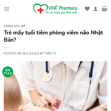
Skip
to
content
CHĂM SÓC BÉ
Trẻ mấy tuổi tiêm phòng viêm não Nhật
Bản?
POSTED ON
04/10/2020
BY
TIÊN TV
04
Th10