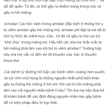
vào mũi, ví dụ như một hạt đậu, một miếng đồ chơi nhỏ … và
dễ để quên. Từ đó, có thể gây ra nhiễm trùng trong mũi và
gây ra hôi miệng.
Amidan
: Các hốc-rãnh trong amidan (đặc biệt ở những trẻ y
bị viêm amidan gây hôi miệng mủ, amidan phì đại) là nơi dễ bị
tích tụ thức ăn, bánh kẹo, sữa… từ đó sẽ gây ra mùi cực kỳ
“khó chịu” trong miệng bé. Hầu hết các cha mẹ thắc mắc bị
hôi miệng phải làm sao khi bé bị viêm amidan? Trường hợp
này cha mẹ cần có đến xin lời khuyên của bác sĩ chuyên
khoa nhé.
Các bệnh lý đường hô hấp
: các bệnh viêm xoang, hen suyễn
và sùi vòm mũi họng là những nguyên nhân phổ biến khác
gây ra chứng hôi miệng ở trẻ em. Khi con bị hôi miệng phải
làm sao với nguyên nhân bệnh lí này? Thì cha mẹ hãy đưa bé
đi khám bệnh để xác định đúng nguyên nhân nào gây bệnh
để có biện pháp điều trị kịp thời.