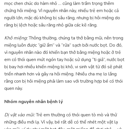
mọc chen chúc do hàm nhỏ … cũng làm trầm trọng thêm
chứng hôi miệng. Vì nguyên nhân này, nhiều trẻ em hoặc cả
người lớn, mặc dù không bị sâu răng, nhưng bị hôi miệng do
răng bị lệch hoặc sâu răng nhỏ giữa các kẽ răng.
Khô miệng:
Thông thường, chúng ta thở bằng mũi, nên trong
miệng luôn được “giữ ẩm” và “rửa” sạch bởi nước bọt. Do đó,
vì nguyên nhân nào đó khiến bạn thở bằng miệng hoặc ở trẻ
em có thói quen mút ngón tay hoặc sử dụng “ti giả”, nước bọt
bị bay hơi nhiều khiến miệng bị khô, vi sinh vật từ đó sẽ phát
triển nhanh hơn và gây ra hôi miệng. Nhiều cha mẹ lo lắng
rằng con bị hôi miệng phải làm sao với trường hợp bé có thói
quen này.
Nhóm nguyên nhân bệnh lý
Dị vật vào mũi:
Trẻ em thường có thói quen tò mò và thử
những điều mới lạ. Vì vậy, bé rất dễ có thể nhét một vật lạ