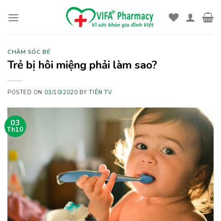
Skip
to
content
CHĂM SÓC BÉ
Trẻ bị hôi miệng phải làm sao?
POSTED ON
03/10/2020
BY
TIÊN TV
03
Th10