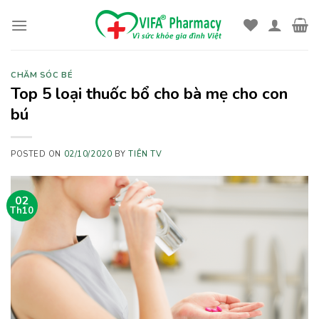
Skip
to
content
CHĂM SÓC BÉ
Top 5 loại thuốc bổ cho bà mẹ cho con
bú
POSTED ON
02/10/2020
BY
TIÊN TV
02
Th10