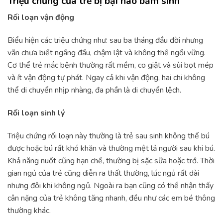
Triệu chứng của trẻ bị bại não bẩm sinh
Rối loạn vận động
Biểu hiện các triệu chứng như: sau ba tháng đầu đời nhưng
vẫn chưa biết ngẩng đầu, chậm lật và không thể ngồi vững.
Cơ thể trẻ mắc bệnh thường rất mềm, co giật và sùi bọt mép
và ít vận động tự phát. Ngay cả khi vận động, hai chi không
thể di chuyển nhịp nhàng, đa phần là di chuyển lệch.
Rối loạn sinh lý
Triệu chứng rối loạn này thường là trẻ sau sinh không thể bú
được hoặc bú rất khó khăn và thường mệt lả người sau khi bú.
Khả năng nuốt cũng hạn chế, thường bị sặc sữa hoặc trớ. Thời
gian ngủ của trẻ cũng diễn ra thất thường, lúc ngủ rất dài
nhưng đôi khi không ngủ. Ngoài ra bạn cũng có thể nhận thấy
cân nặng của trẻ không tăng nhanh, đều như các em bé thông
thường khác.