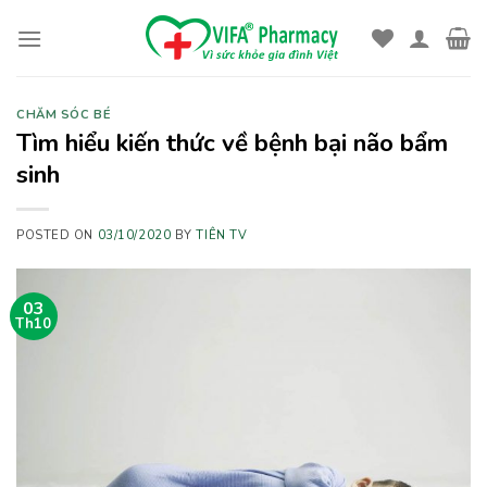
Skip
to
content
CHĂM SÓC BÉ
Tìm hiểu kiến thức về bệnh bại não bẩm
sinh
POSTED ON
03/10/2020
BY
TIÊN TV
03
Th10