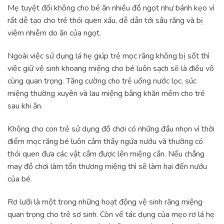
Mẹ tuyệt đối không cho bé ăn nhiều đồ ngọt như bánh kẹo vì
rất dễ tạo cho trẻ thói quen xấu, dễ dẫn tới sâu răng và bị
viêm nhiễm do ăn của ngọt.
Ngoài việc sử dụng lá hẹ giúp trẻ mọc răng không bị sốt thì
việc giữ vệ sinh khoang miệng cho bé luôn sạch sẽ là điều vô
cùng quan trọng. Tăng cường cho trẻ uống nước lọc, súc
miệng thường xuyên và lau miệng bằng khăn mềm cho trẻ
sau khi ăn.
Không cho con trẻ sử dụng đồ chơi có những đầu nhọn vì thời
điểm mọc răng bé luôn cảm thấy ngứa nướu và thường có
thói quen đưa các vật cầm được lên miệng cắn. Nếu chẳng
may đồ chơi làm tổn thương miệng thì sẽ làm hại đến nướu
của bé.
Rơ lưỡi là một trong những hoạt động vệ sinh răng miệng
quan trọng cho trẻ sơ sinh. Còn về tác dụng của mẹo rơ lá hẹ