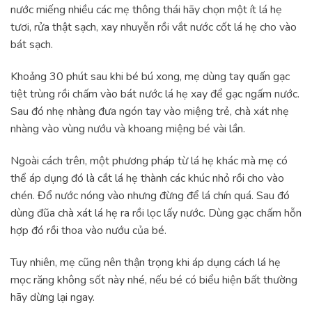
nước miếng nhiều các mẹ thông thái hãy chọn một ít lá hẹ
tươi, rửa thật sạch, xay nhuyễn rồi vắt nước cốt lá hẹ cho vào
bát sạch.
Khoảng 30 phút sau khi bé bú xong, mẹ dùng tay quấn gạc
tiệt trùng rồi chấm vào bát nước lá hẹ xay để gạc ngấm nước.
Sau đó nhẹ nhàng đưa ngón tay vào miệng trẻ, chà xát nhẹ
nhàng vào vùng nướu và khoang miệng bé vài lần.
Ngoài cách trên, một phương pháp từ lá hẹ khác mà mẹ có
thể áp dụng đó là cắt lá hẹ thành các khúc nhỏ rồi cho vào
chén. Đổ nước nóng vào nhưng đừng để lá chín quá. Sau đó
dùng đũa chà xát lá hẹ ra rồi lọc lấy nước. Dùng gạc chấm hỗn
hợp đó rồi thoa vào nướu của bé.
Tuy nhiên, mẹ cũng nên thận trọng khi áp dụng cách lá hẹ
mọc răng không sốt này nhé, nếu bé có biểu hiện bất thường
hãy dừng lại ngay.