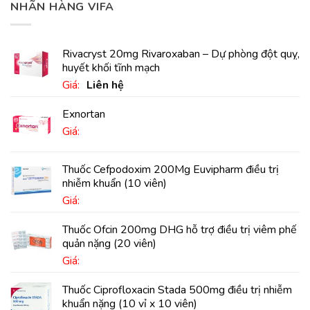
NHÃN HÀNG VIFA
Rivacryst 20mg Rivaroxaban – Dự phòng đột quỵ,
huyết khối tĩnh mạch
Giá:
Liên hệ
Exnortan
Giá:
Thuốc Cefpodoxim 200Mg Euvipharm điều trị
nhiễm khuẩn (10 viên)
Giá:
Thuốc Ofcin 200mg DHG hỗ trợ điều trị viêm phế
quản nặng (20 viên)
Giá:
Thuốc Ciprofloxacin Stada 500mg điều trị nhiễm
khuẩn nặng (10 vỉ x 10 viên)