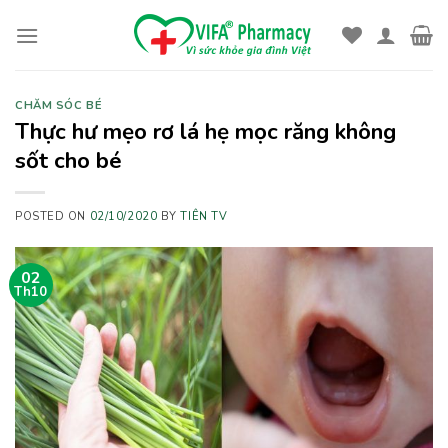
Skip
to
content
CHĂM SÓC BÉ
Thực hư mẹo rơ lá hẹ mọc răng không
sốt cho bé
POSTED ON
02/10/2020
BY
TIÊN TV
02
Th10