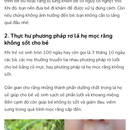
trình bé bú hoặc răng bị lung khiến bé có nguy cơ nghẹt thở.
Khi đó, bạn nên đưa bé đi khám để được xử lý đúng cách. Còn
nếu chúng không ảnh hưởng đến bé, bạn không cần lo lắng
quá đâu nhé.
2. Thực hư phương pháp rơ lá hẹ mọc răng
không sốt cho bé
Khi trẻ sơ sinh tròn 100 ngày hay còn gọi là 3 tháng 10 ngày,
các bà, các mẹ thường truyền tai nhau phương pháp rơ lưỡi
cho bé bằng cỏ mực, hay phương pháp lá hẹ mọc răng không
sốt.
Dân gian cho rằng những thành phần dưỡng chất trong lá hẹ
sẽ giúp cho bé vệ sinh sạch sẽ phần lưỡi và khoang miệng.
Bên cạnh đó còn giúp bé không bị sốt và giảm đau, viêm
sưng trong quá trình mọc răng sắp đến.