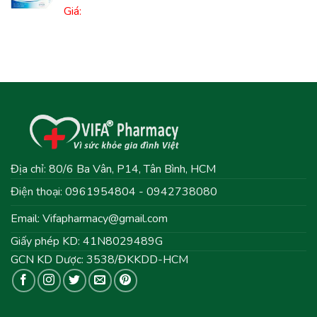
Giá:
Địa chỉ: 80/6 Ba Vân, P14, Tân Bình, HCM
Điện thoại: 0961954804 - 0942738080
Email:
Vifapharmacy@gmail.com
Giấy phép KD: 41N8029489G
GCN KD Dược: 3538/ĐKKDD-HCM