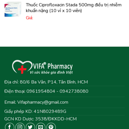
Thuốc Ciprofloxacin Stada 500mg điều trị nhiễm
khuẩn nặng (10 vỉ x 10 viên)
Giá:
Địa chỉ: 80/6 Ba Vân, P14, Tân Bình, HCM
Điện thoại: 0961954804 - 0942738080
Email:
Vifapharmacy@gmail.com
Giấy phép KD: 41N8029489G
GCN KD Dược: 3538/ĐKKDD-HCM