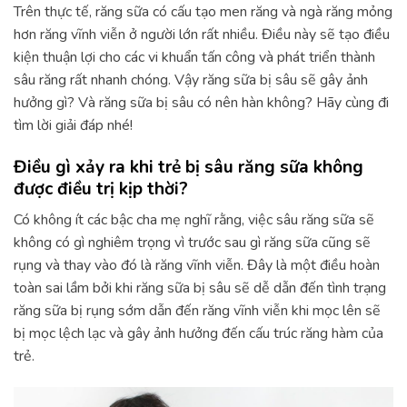
Trên thực tế, răng sữa có cấu tạo men răng và ngà răng mỏng
hơn răng vĩnh viễn ở người lớn rất nhiều. Điều này sẽ tạo điều
kiện thuận lợi cho các vi khuẩn tấn công và phát triển thành
sâu răng rất nhanh chóng. Vậy răng sữa bị sâu sẽ gây ảnh
hưởng gì? Và răng sữa bị sâu có nên hàn không? Hãy cùng đi
tìm lời giải đáp nhé!
Điều gì xảy ra khi trẻ bị sâu răng sữa không
được điều trị kịp thời?
Có không ít các bậc cha mẹ nghĩ rằng, việc sâu răng sữa sẽ
không có gì nghiêm trọng vì trước sau gì răng sữa cũng sẽ
rụng và thay vào đó là răng vĩnh viễn. Đây là một điều hoàn
toàn sai lầm bởi khi răng sữa bị sâu sẽ dễ dẫn đến tình trạng
răng sữa bị rụng sớm dẫn đến răng vĩnh viễn khi mọc lên sẽ
bị mọc lệch lạc và gây ảnh hưởng đến cấu trúc răng hàm của
trẻ.