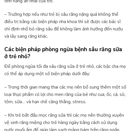
tính năng ăn nhai của trẻ.
– Trường hợp nếu như trẻ bị sâu răng nặng quá không thể
điều trị bằng các biện pháp nha khoa thì sẽ được các bác sĩ
chỉ định nhổ bỏ răng sâu để không làm ảnh hưởng đến nướu
và lây sang răng khác.
Các biện pháp phòng ngừa bệnh sâu răng sữa
ở trẻ nhỏ?
Để phòng ngừa tối đa sâu răng sữa ở trẻ nhỏ, các bậc cha mẹ
có thể áp dụng một số biện pháp dưới đây:
– Trong thời gian mang thai các mẹ nên bổ sung thêm một số
loại thực phẩm có lợi cho men răng của bé như cua, ốc, cá, sò,
tôm, sữa… và hạn chế căng thẳng, stress.
– Khi trẻ bắt đầu mọc răng sữa thì các mẹ nên thường xuyên
vệ sinh răng miệng cho trẻ hàng ngày bằng cách sử dụng
nước muối ấm để giúp làm sạch mảng bám trên răng ngăn