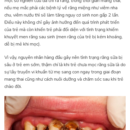
Một số nghiên cứu đã chỉ ra rằng, trong thời gian mang thai,
nếu mẹ mắc phải các bệnh lý về răng miệng như viêm nha
chu, viêm nướu thì sẽ làm tăng nguy cơ sinh non gấp 2 lần.
Điều này không chỉ gây ảnh hưởng đến quá trình phát triển
của trẻ mà còn khiến trẻ phải đối diện với tình trạng khiếm
khuyết men răng sau sinh (men răng của trẻ bị kém khoáng,
dễ bị mẻ khi mọc).
Vì vậy, nguyên nhân hàng đầu gây nên tình trạng răng sữa bị
sâu ở trẻ em sớm, thậm chí là khi trẻ chưa mọc răng sữa là do
sự lây truyền vi khuẩn từ mẹ sang con ngay trong giai đoạn
mang thai cũng như cách nuôi dưỡng và chăm sóc sau khi trẻ
chào đời.