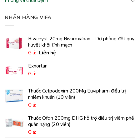
Phòng và chữa bệnh
NHÃN HÀNG VIFA
Rivacryst 20mg Rivaroxaban – Dự phòng đột quỵ,
huyết khối tĩnh mạch
Giá:
Liên hệ
Exnortan
Giá:
Thuốc Cefpodoxim 200Mg Euvipharm điều trị
nhiễm khuẩn (10 viên)
Giá:
Thuốc Ofcin 200mg DHG hỗ trợ điều trị viêm phế
quản nặng (20 viên)
Giá: