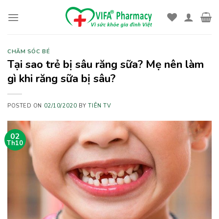
Skip
to
content
CHĂM SÓC BÉ
Tại sao trẻ bị sâu răng sữa? Mẹ nên làm
gì khi răng sữa bị sâu?
POSTED ON
02/10/2020
BY
TIÊN TV
02
Th10