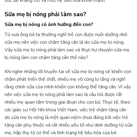
sức đề kháng tốt và một hệ tiêu hóa khỏe mạnh.
Sữa mẹ bị nóng phải làm sao?
Sữa mẹ bị nóng có ảnh hưởng đến con?
Từ xưa ông bà ta thường nghĩ trẻ con được nuôi dưỡng nhờ
sữa mẹ nên việc con chậm tăng cân là do sữa mẹ bị nóng.
Vậy sữa mẹ bị nóng phải làm sao và thực hư chuyện sữa mẹ
bị nóng làm con chậm tăng cân thế nào?
Khi nghe những lời truyền tai về sữa mẹ bị nóng sẽ khiến con
chậm phát triển thể chất, nhiều mẹ vô cùng lo lắng và nghĩ
rằng chính sữa của mình khiến con không thể tăng cân. Vì vậy
nên việc sữa mẹ bị nóng phải làm sao là câu hỏi được rất
nhiều mẹ quan tâm trong giai đoạn cho con bú. Thực tế, theo
các giáo sư Hội Nhi khoa Việt Nam, việc trẻ chậm tăng cân
do sữa mẹ bị nóng là một quan niệm chưa đúng bởi việc trẻ
tăng cân phụ thuộc và rất nhiều yếu tố như dinh dưỡng từ sữa
mẹ, hấp thụ từ cơ thể và tình trạng hệ tiêu hóa của bé.