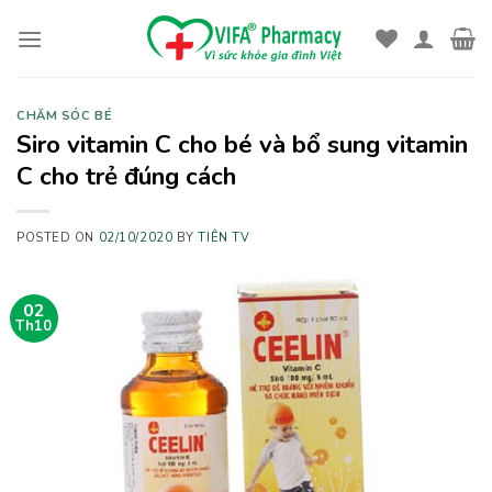
Skip
to
content
CHĂM SÓC BÉ
Siro vitamin C cho bé và bổ sung vitamin
C cho trẻ đúng cách
POSTED ON
02/10/2020
BY
TIÊN TV
02
Th10