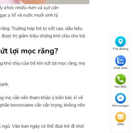
ấy khóc nhiều hơn và sụt cân
ạc y tế và nước muối sinh lý.
răng. Trường hợp trẻ bị sốt cao, dấu hiệu
ược trị giảm triệu chứng khó chịu cho trẻ.
ứt lợi mọc răng?
Tìm đường
 khó chịu của trẻ khi nứt lợi mọc răng, mẹ
Chat Zalo
lạnh.
Gọi điện
g mẹ vẫn nên tham khảo ý kiến bác sĩ về
h phần benzocaine cần cẩn trọng, không nên
Messenger
SMS
 ngủ. Vào ban ngày có thể đưa trẻ đi chơi