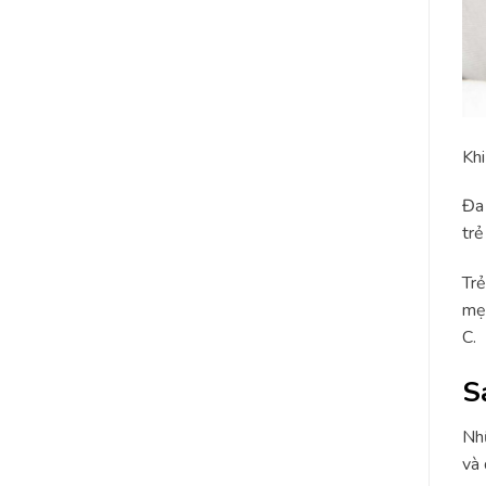
Khi
Đa 
trẻ
Trẻ
mẹ 
C.
S
Nhữ
và 