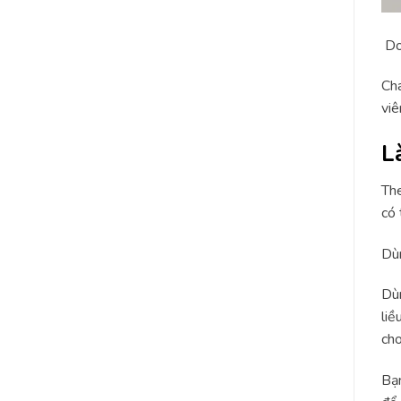
Do 
Cha
viê
L
The
có 
Dùn
Dùn
liề
ch
Bạn