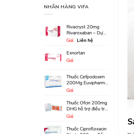
NHÃN HÀNG VIFA
Rivacryst 20mg
Rivaroxaban – Dự
phòng đột quỵ,
Giá:
Liên hệ
huyết khối tĩnh mạch
Exnortan
Giá:
Thuốc Cefpodoxim
200Mg Euvipharm
điều trị nhiễm khuẩn
Giá:
(10 viên)
Thuốc Ofcin 200mg
DHG hỗ trợ điều trị
viêm phế quản nặng
Giá:
S
(20 viên)
Thuốc Ciprofloxacin