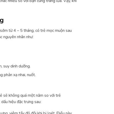
hác nhiều so với bạn cùng trang lứa. Vậy, khi
ng
 sớm từ 4 – 5 tháng, có trẻ mọc muộn sau
ác nguyên nhân như:
n, suy dinh dưỡng.
 phản xạ nhai, nuốt.
rẻ sẽ không quá một năm so với trẻ
 dấu hiệu đặc trưng sau:
sưng, viêm tấy đỏ đôi khi bị loét. Điều này