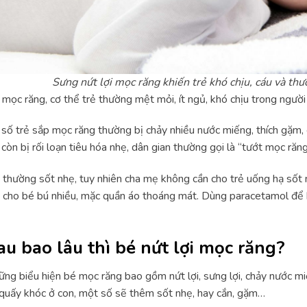
Sưng nứt lợi mọc răng khiến trẻ khó chịu, cáu và th
 mọc răng, cơ thể trẻ thường mệt mỏi, ít ngủ, khó chịu trong người
số trẻ sắp mọc răng thường bị chảy nhiều nước miếng, thích gặm,
 còn bị rối loạn tiêu hóa nhẹ, dân gian thường gọi là “tướt mọc răng
 thường sốt nhẹ, tuy nhiên cha mẹ không cần cho trẻ uống hạ sốt 
cho bé bú nhiều, mặc quần áo thoáng mát. Dùng paracetamol để h
au bao lâu thì bé nứt lợi mọc răng?
ng biểu hiện bé mọc răng bao gồm nứt lợi, sưng lợi, chảy nước miế
quấy khóc ở con, một số sẽ thêm sốt nhẹ, hay cắn, gặm…