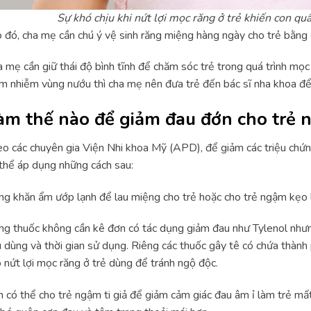
Sự khó chịu khi nứt lợi mọc răng ở trẻ khiến con qu
đó, cha mẹ cần chú ý vệ sinh răng miệng hàng ngày cho trẻ bằng g
 mẹ cần giữ thái độ bình tĩnh để chăm sóc trẻ trong quá trình mọc 
m nhiễm vùng nướu thì cha mẹ nên đưa trẻ đến bác sĩ nha khoa để đ
àm thế nào để giảm đau đớn cho trẻ n
o các chuyên gia Viện Nhi khoa Mỹ (APD), để giảm các triệu chứng
thể áp dụng những cách sau:
g khăn ẩm ướp lạnh để lau miệng cho trẻ hoặc cho trẻ ngậm kẹo 
g thuốc không cần kê đơn có tác dụng giảm đau như Tylenol nhưn
u dùng và thời gian sử dụng. Riêng các thuốc gây tê có chứa thàn
o
nứt lợi mọc răng ở trẻ
dùng để tránh ngộ độc.
 có thể cho trẻ ngậm ti giả để giảm cảm giác đau âm ỉ làm trẻ mất