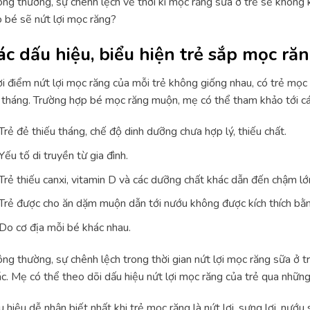
ng thường, sự chênh lệch về thời kì mọc răng sữa ở trẻ sẽ không k
 bé sẽ nứt lợi mọc răng?
ác dấu hiệu, biểu hiện trẻ sắp mọc ră
ời điểm
nứt lợi mọc răng
của mỗi trẻ không giống nhau, có trẻ mọc
tháng. Trường hợp bé mọc răng muộn, mẹ có thể tham khảo tới c
Trẻ đẻ thiếu tháng, chế độ dinh dưỡng chưa hợp lý, thiếu chất.
Yếu tố di truyền từ gia đình.
Trẻ thiếu canxi, vitamin D và các dưỡng chất khác dẫn đến chậm lớ
Trẻ được cho ăn dặm muộn dẫn tới nướu không được kích thích bằng
Do cơ địa mỗi bé khác nhau.
ng thường, sự chênh lệch trong thời gian
nứt lợi mọc răng
sữa ở t
c. Mẹ có thể theo dõi dấu hiệu
nứt lợi mọc răng
của trẻ qua những
 hiệu dễ nhận biết nhất khi trẻ mọc răng là nứt lợi, sưng lợi, nướu 