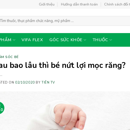
Giới thiệu
Hướng dẫn thanh toán
Chính sách đổi 
ìm
ếm:
PHẨM
VIFA FLEX
GÓC SỨC KHỎE
THUỐC
ĂM SÓC BÉ
au bao lâu thì bé nứt lợi mọc răng?
STED ON
02/10/2020
BY
TIÊN TV
2
10