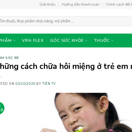
Giới thiệu
Hướng dẫn thanh toán
Chính sách đổi 
m
ếm:
PHẨM
VIFA FLEX
GÓC SỨC KHỎE
THUỐC
ĂM SÓC BÉ
hững cách chữa hôi miệng ở trẻ em 
STED ON
03/10/2020
BY
TIÊN TV
3
10