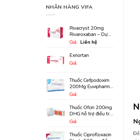
NHÃN HÀNG VIFA
Rivacryst 20mg
Rivaroxaban – Dự
phòng đột quỵ,
Giá:
Liên hệ
huyết khối tĩnh mạch
Exnortan
Giá:
Thuốc Cefpodoxim
200Mg Euvipharm
điều trị nhiễm khuẩn
Giá:
(10 viên)
N
Thuốc Ofcin 200mg
DHG hỗ trợ điều trị
viêm phế quản nặng
Ng
Giá:
(20 viên)
Để 
Thuốc Ciprofloxacin