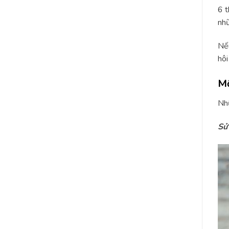
6 t
nhữ
Nếu
hôi
Mộ
Nhữ
Sử