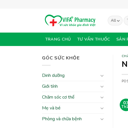
Skip
to
content
Tì
ki
TRANG CHỦ
TƯ VẤN THUỐC
SẢN 
CH
GÓC SỨC KHỎE
N
Dinh dưỡng
PO
Giới tính
Chăm sóc cơ thể
0
Th
Mẹ và bé
Phòng và chữa bệnh