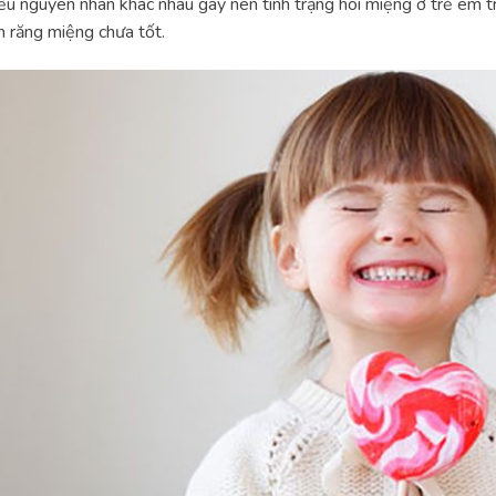
ều nguyên nhân khác nhau gây nên tình trạng hôi miệng ở trẻ em t
h răng miệng chưa tốt.