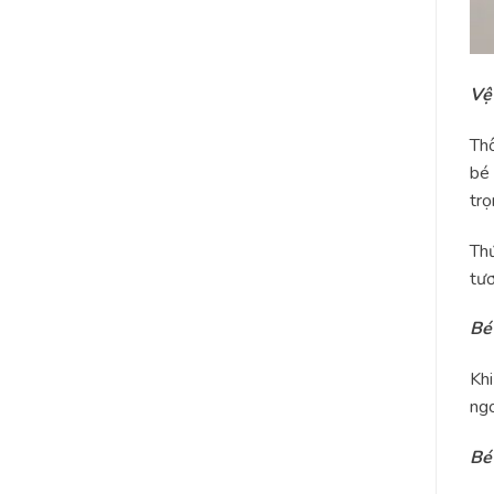
Vệ
Thô
bé 
trọ
Thứ
tươ
Bé
Khi
ngo
Bé