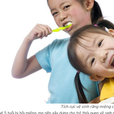
Tích cực vệ sinh răng miệng c
é 5 tuổi bị hôi miệng, mẹ nên xây dựng cho trẻ thói quen vệ sin