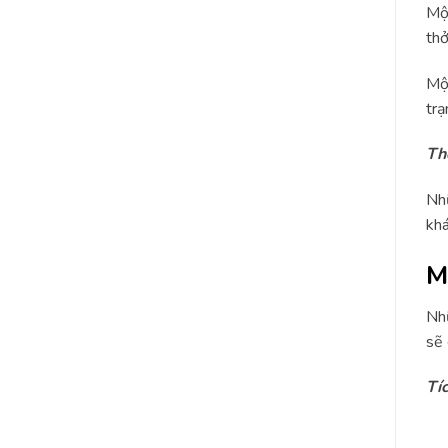
Một
thở
Một
trạ
Th
Nhữ
khá
M
Nhữ
sẽ 
Tí