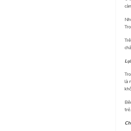
càn
Nhữ
Tro
Trê
chả
Lự
Tro
là 
kh
Bên
trẻ
Cho