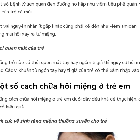
 số bệnh lý liên quan đến đường hô hấp như viêm tiểu phế quản,
 của trẻ có mùi.
 vài nguyên nhân ít gặp khác cũng phải kể đến như viêm amidan, 
ng mùi hôi xảy ra từ miệng.
ói quen mút của trẻ
ng trẻ nào có thói quen mút tay hay ngậm ti giả thì nguy cơ hôi m
c. Các vi khuẩn từ ngón tay hay ti giả của trẻ có thể xâm nhập vào
ột số cách chữa hôi miệng ở trẻ em
ng cách chữa hôi miệng ở trẻ em dưới đây đều khá dễ thực hiện, 
có hiệu quả.
ch cực vệ sinh răng miệng thường xuyên cho trẻ