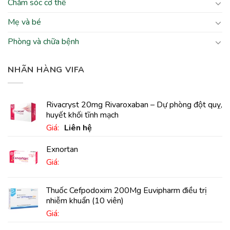
Chăm sóc cơ thể
Mẹ và bé
Phòng và chữa bệnh
NHÃN HÀNG VIFA
Rivacryst 20mg Rivaroxaban – Dự phòng đột quỵ,
huyết khối tĩnh mạch
Giá:
Liên hệ
Exnortan
Giá:
Thuốc Cefpodoxim 200Mg Euvipharm điều trị
nhiễm khuẩn (10 viên)
Giá: