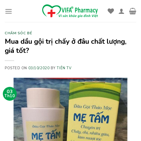
Skip
to
content
CHĂM SÓC BÉ
Mua dầu gội trị chấy ở đâu chất lượng,
giá tốt?
POSTED ON
03/10/2020
BY
TIÊN TV
03
Th10