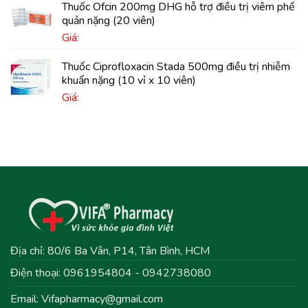
Thuốc Ofcin 200mg DHG hỗ trợ điều trị viêm phế
quản nặng (20 viên)
Giá:
Thuốc Ciprofloxacin Stada 500mg điều trị nhiễm
khuẩn nặng (10 vỉ x 10 viên)
Giá:
Địa chỉ: 80/6 Ba Vân, P14, Tân Bình, HCM
Điện thoại: 0961954804 - 0942738080
Email:
Vifapharmacy@gmail.com