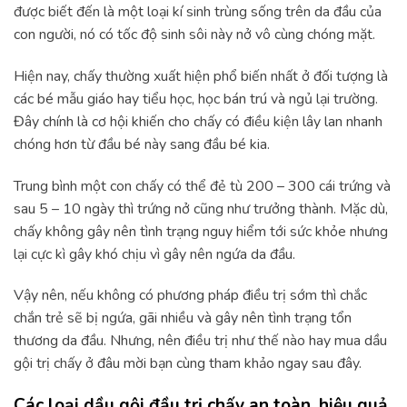
được biết đến là một loại kí sinh trùng sống trên da đầu của
con người, nó có tốc độ sinh sôi này nở vô cùng chóng mặt.
Hiện nay, chấy thường xuất hiện phổ biến nhất ở đối tượng là
các bé mẫu giáo hay tiểu học, học bán trú và ngủ lại trường.
Đây chính là cơ hội khiến cho chấy có điều kiện lây lan nhanh
chóng hơn từ đầu bé này sang đầu bé kia.
Trung bình một con chấy có thể đẻ tù 200 – 300 cái trứng và
sau 5 – 10 ngày thì trứng nở cũng như trưởng thành. Mặc dù,
chấy không gây nên tình trạng nguy hiểm tới sức khỏe nhưng
lại cực kì gây khó chịu vì gây nên ngứa da đầu.
Vậy nên, nếu không có phương pháp điều trị sớm thì chắc
chắn trẻ sẽ bị ngứa, gãi nhiều và gây nên tình trạng tổn
thương da đầu. Nhưng, nên điều trị như thế nào hay mua dầu
gội trị chấy ở đâu mời bạn cùng tham khảo ngay sau đây.
Các loại dầu gội đầu trị chấy an toàn, hiệu quả