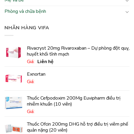
Mẹ và bé
Phòng và chữa bệnh
NHÃN HÀNG VIFA
Rivacryst 20mg Rivaroxaban – Dự phòng đột quỵ,
huyết khối tĩnh mạch
Giá:
Liên hệ
Exnortan
Giá:
Thuốc Cefpodoxim 200Mg Euvipharm điều trị
nhiễm khuẩn (10 viên)
Giá:
Thuốc Ofcin 200mg DHG hỗ trợ điều trị viêm phế
quản nặng (20 viên)