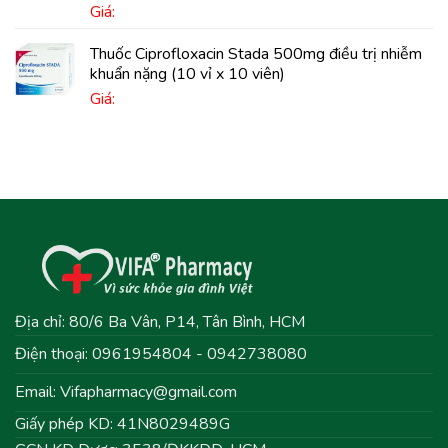
Giá:
Thuốc Ciprofloxacin Stada 500mg điều trị nhiễm
khuẩn nặng (10 vỉ x 10 viên)
Giá:
Địa chỉ: 80/6 Ba Vân, P14, Tân Bình, HCM
Điện thoại: 0961954804 - 0942738080
Email:
Vifapharmacy@gmail.com
Giấy phép KD: 41N8029489G