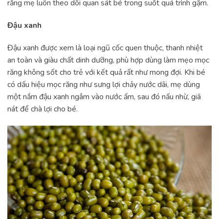
rằng mẹ luôn theo dõi quan sát bé trong suốt quá trình gặm.
Đậu xanh
Đậu xanh được xem là loại ngũ cốc quen thuộc, thanh nhiệt
an toàn và giàu chất dinh dưỡng, phù hợp dùng làm mẹo mọc
răng không sốt cho trẻ với kết quả rất như mong đợi. Khi bé
có dấu hiệu mọc răng như sưng lợi chảy nước dãi, mẹ dùng
một nắm đậu xanh ngâm vào nước ấm, sau đó nấu nhừ, giã
nát để chà lợi cho bé.