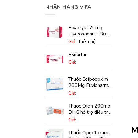
NHÃN HÀNG VIFA
Rivacryst 20mg
Rivaroxaban – Dự
phòng đột quỵ,
Giá:
Liên hệ
huyết khối tĩnh mạch
Exnortan
Giá:
Thuốc Cefpodoxim
200Mg Euvipharm
điều trị nhiễm khuẩn
Giá:
(10 viên)
Thuốc Ofcin 200mg
DHG hỗ trợ điều trị
viêm phế quản nặng
Giá:
(20 viên)
M
Thuốc Ciprofloxacin