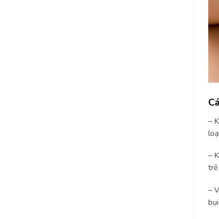
Cá
– K
loạ
– K
trẻ
– V
bụi