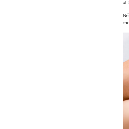
phồ
Nếu
cho