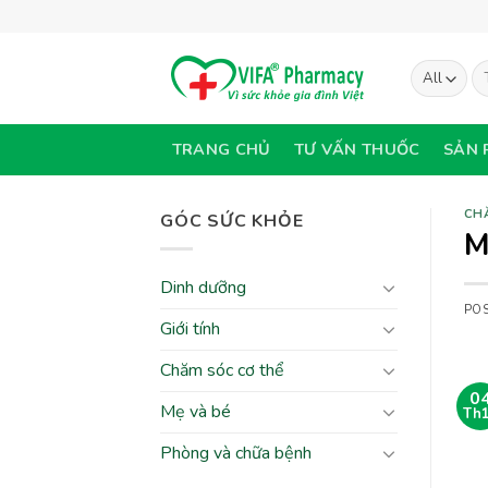
Skip
to
content
Tì
ki
TRANG CHỦ
TƯ VẤN THUỐC
SẢN 
CH
GÓC SỨC KHỎE
M
Dinh dưỡng
PO
Giới tính
Chăm sóc cơ thể
0
Mẹ và bé
Th
Phòng và chữa bệnh