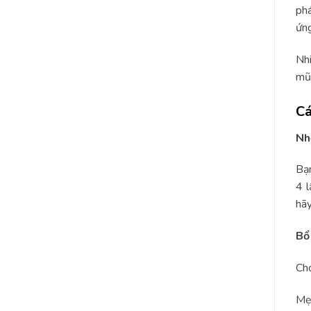
phá
ứn
Nhi
mũi
Cá
Nh
Bạn
4 l
hãy
Bổ
Cho
Mẹ 