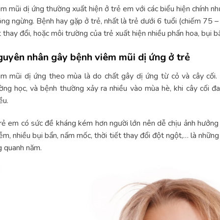
m mũi dị ứng thường xuất hiện ở trẻ em với các biểu hiện chính nh
ng ngừng. Bệnh hay gặp ở trẻ, nhất là trẻ dưới 6 tuổi (chiếm 75 – 
t thay đổi, hoặc môi trường của trẻ xuất hiện nhiều phấn hoa, bụi 
uyên nhân gây bệnh viêm mũi dị ứng ở trẻ
m mũi dị ứng theo mùa là do chất gây dị ứng từ cỏ và cây cối.
ờng học, và bệnh thường xảy ra nhiều vào mùa hè, khi cây cối đ
ều.
rẻ em có sức đề kháng kém hơn người lớn nên dễ chịu ảnh hưởng 
ễm, nhiều bụi bẩn, nấm mốc, thời tiết thay đổi đột ngột,… là nhữn
g quanh năm.