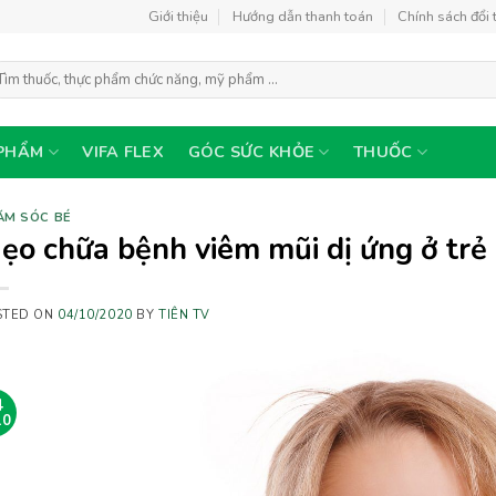
Giới thiệu
Hướng dẫn thanh toán
Chính sách đổi 
m
ếm:
PHẨM
VIFA FLEX
GÓC SỨC KHỎE
THUỐC
ĂM SÓC BÉ
ẹo chữa bệnh viêm mũi dị ứng ở trẻ 
STED ON
04/10/2020
BY
TIÊN TV
4
10