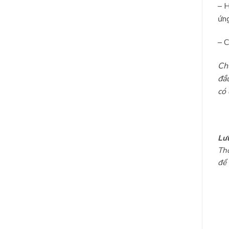
– H
ứng
– C
Ch
đầu
có
Lưu
Thô
để 