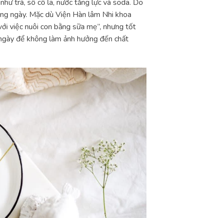
hư trà, sô cô la, nước tăng lực và soda. Do
hàng ngày. Mặc dù Viện Hàn lâm Nhi khoa
ới việc nuôi con bằng sữa mẹ”, nhưng tốt
 ngày để không làm ảnh hưởng đến chất