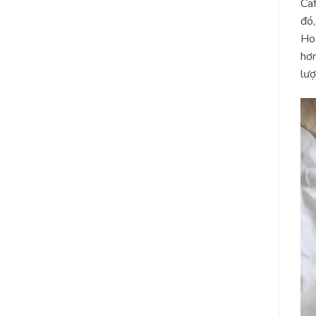
Caf
đó,
Hoa
hơn
lượ