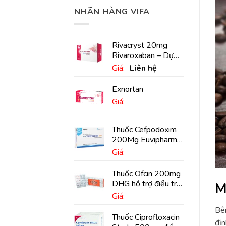
NHÃN HÀNG VIFA
Rivacryst 20mg
Rivaroxaban – Dự
phòng đột quỵ,
Giá:
Liên hệ
huyết khối tĩnh mạch
Exnortan
Giá:
Thuốc Cefpodoxim
200Mg Euvipharm
điều trị nhiễm khuẩn
Giá:
(10 viên)
Thuốc Ofcin 200mg
DHG hỗ trợ điều trị
M
viêm phế quản nặng
Giá:
(20 viên)
Bên
Thuốc Ciprofloxacin
địn