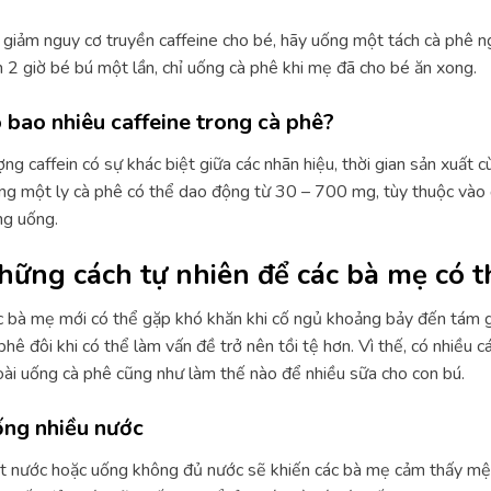
giảm nguy cơ truyền caffeine cho bé, hãy uống một tách cà phê ng
 2 giờ bé bú một lần, chỉ uống cà phê khi mẹ đã cho bé ăn xong.
 bao nhiêu caffeine trong cà phê?
ng caffein có sự khác biệt giữa các nhãn hiệu, thời gian sản xuất 
ng một ly cà phê có thể dao động từ 30 – 700 mg, tùy thuộc vào đ
g uống.
hững cách tự nhiên để các bà mẹ có 
 bà mẹ mới có thể gặp khó khăn khi cố ngủ khoảng bảy đến tám g
phê đôi khi có thể làm vấn đề trở nên tồi tệ hơn. Vì thế, có nhiều
ài uống cà phê cũng như làm thế nào để nhiều sữa cho con bú.
ng nhiều nước
 nước hoặc uống không đủ nước sẽ khiến các bà mẹ cảm thấy mệ