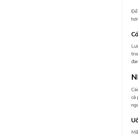
Để 
hơn
Có
Lượ
tro
đan
N
Các
cà 
ngo
Uố
Mất