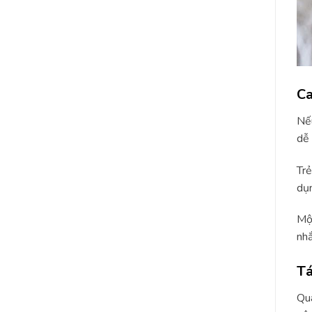
Ca
Nếu
dễ 
Trẻ
dụn
Một
nhắ
Tá
Quá