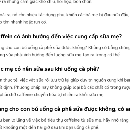
 ra những cảm giác khó chịu, hồi hộp, bồn chồn.
ài ra, nó còn nhiều tác dụng phụ, khiến các bà mẹ bị đau nửa đầu,
p tim nhanh hoặc run cơ.
ffein có ảnh hưởng đến việc cung cấp sữa mẹ?
g cho con bú uống cà phê sữa được không? Không có bằng chứng 
ng vừa phải ảnh hưởng đến lượng sữa mẹ tạo ra trong cơ thể.
c mẹ có nên sữa sau khi uống cà phê?
n thực tế, việc vắt sữa rồi lưu trữ lại giúp duy trì nguồn cung khi
t định. Phương pháp này không giúp loại bỏ các chất có trong rượu
phải chờ caffeine chuyển hóa tự nhiên ra khỏi sữa mẹ.
ng cho con bú uống cà phê sữa được không, có a
 bạn lo lắng về việc bé tiêu thụ caffeine từ sữa mẹ, hãy nhớ rằn
t khoảng một đến hai giờ sau khi bạn uống cà phê.