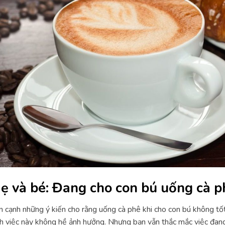
ẹ và bé: Đang cho con bú uống cà p
 cạnh những ý kiến cho rằng uống cà phê khi cho con bú không tố
h việc này không hề ảnh hưởng. Nhưng bạn vẫn thắc mắc việc đan