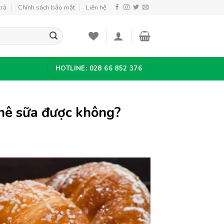
trả
Chính sách bảo mật
Liên hệ
HOTLINE: 028 66 852 376
hê sữa được không?