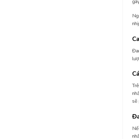
gây
Ngo
nhị
Ca
Đan
lượ
Cá
Trê
nhấ
sẽ 
Đa
Nếu
nhấ