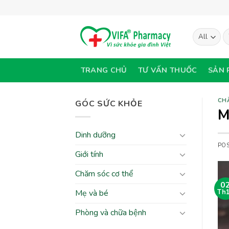
Skip
to
content
T
ki
TRANG CHỦ
TƯ VẤN THUỐC
SẢN 
CH
GÓC SỨC KHỎE
M
Dinh dưỡng
PO
Giới tính
Chăm sóc cơ thể
0
Mẹ và bé
Th
Phòng và chữa bệnh