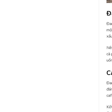
Đ
Đan
một
xấu
Nên
cà 
uố
C
Đan
đán
caf
Kết