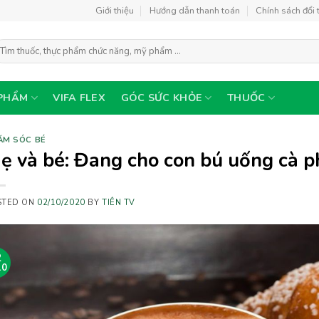
Giới thiệu
Hướng dẫn thanh toán
Chính sách đổi 
ìm
ếm:
PHẨM
VIFA FLEX
GÓC SỨC KHỎE
THUỐC
ĂM SÓC BÉ
ẹ và bé: Đang cho con bú uống cà p
STED ON
02/10/2020
BY
TIÊN TV
2
10