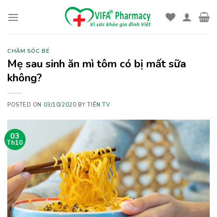
Skip
to
content
CHĂM SÓC BÉ
Mẹ sau sinh ăn mì tôm có bị mất sữa
không?
POSTED ON
03/10/2020
BY
TIÊN TV
03
Th10