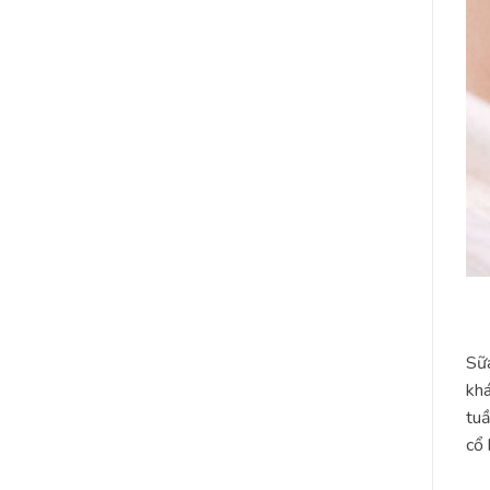
Sữa
khá
tuầ
cổ 