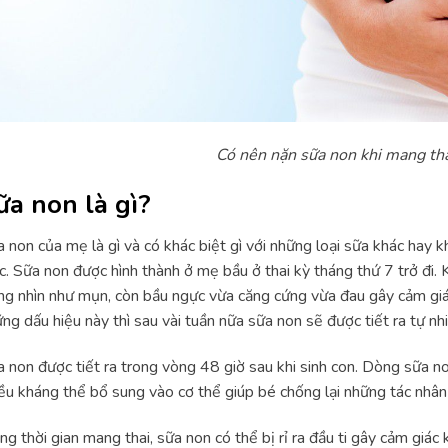
Có nên nặn sữa non khi mang th
ữa non là gì?
 non của mẹ là gì và có khác biệt gì với những loại sữa khác hay 
. Sữa non được hình thành ở mẹ bầu ở thai kỳ tháng thứ 7 trở đi. 
ng nhìn như mụn, còn bầu ngực vừa căng cứng vừa đau gây cảm giác
ng dấu hiệu này thì sau vài tuần nữa sữa non sẽ được tiết ra tự nhi
 non được tiết ra trong vòng 48 giờ sau khi sinh con. Dòng sữa n
ều kháng thể bổ sung vào cơ thể giúp bé chống lại những tác nhân 
ng thời gian mang thai, sữa non có thể bị rỉ ra đầu ti gây cảm giác