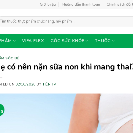
Giới thiệu
Hướng dẫn thanh toán
Chính sách đổi 
ìm
ếm:
PHẨM
VIFA FLEX
GÓC SỨC KHỎE
THUỐC
ĂM SÓC BÉ
ẹ có nên nặn sữa non khi mang thai
STED ON
02/10/2020
BY
TIÊN TV
2
10