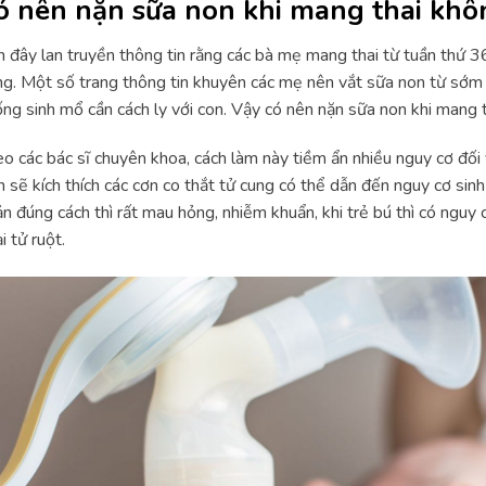
ó nên nặn sữa non khi mang thai khô
 đây lan truyền thông tin rằng các bà mẹ mang thai từ tuần thứ 36
g. Một số trang thông tin khuyên các mẹ nên vắt sữa non từ sớm đ
ng sinh mổ cần cách ly với con. Vậy có nên nặn sữa non khi mang 
o các bác sĩ chuyên khoa, cách làm này tiềm ẩn nhiều nguy cơ đối 
h sẽ kích thích các cơn co thắt tử cung có thể dẫn đến nguy cơ sin
n đúng cách thì rất mau hỏng, nhiễm khuẩn, khi trẻ bú thì có nguy c
i tử ruột.