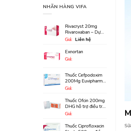
NHÃN HÀNG VIFA
Rivacryst 20mg
Rivaroxaban – Dự
phòng đột quỵ,
Giá:
Liên hệ
huyết khối tĩnh mạch
Exnortan
Giá:
Thuốc Cefpodoxim
200Mg Euvipharm
điều trị nhiễm khuẩn
Giá:
(10 viên)
Thuốc Ofcin 200mg
DHG hỗ trợ điều trị
M
viêm phế quản nặng
Giá:
(20 viên)
Sữa
Thuốc Ciprofloxacin