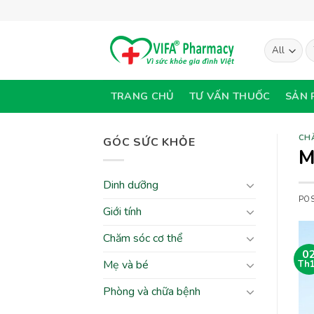
Skip
to
content
T
ki
TRANG CHỦ
TƯ VẤN THUỐC
SẢN 
CH
GÓC SỨC KHỎE
M
Dinh dưỡng
PO
Giới tính
Chăm sóc cơ thể
0
Mẹ và bé
Th
Phòng và chữa bệnh