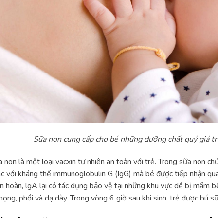
Sữa non cung cấp cho bé những dưỡng chất quý giá t
 non là một loại vacxin tự nhiên an toàn với trẻ. Trong sữa non ch
c với kháng thể immunoglobulin G (IgG) mà bé được tiếp nhận qua
n hoàn, lgA lại có tác dụng bảo vệ tại những khu vực dễ bị mầm 
họng, phổi và dạ dày. Trong vòng 6 giờ sau khi sinh, trẻ được bú s