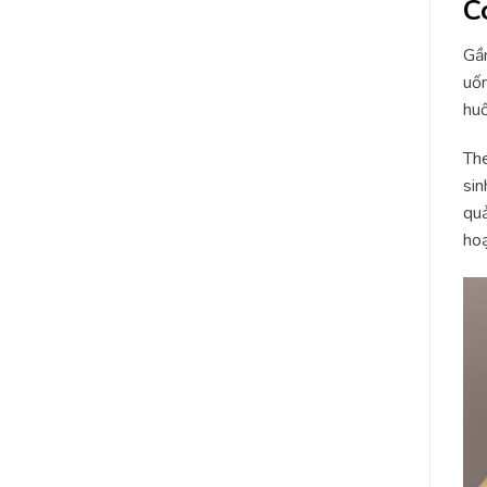
C
Gần
uốn
huố
The
sin
quả
hoạ