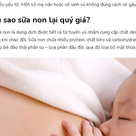
ều yếu tố. Một số mẹ nặn hoặc vệ sinh vú không đúng cách sẽ gâ
ì sao sữa non lại quý giá?
 non là dung dịch được tiết ra từ tuyến vú nhằm cung cấp chất din
 khi chào đời. Sữa non chứa nhiều protein, chất béo và carbohydr
p bé đào thải phân su – loại phân đầu đời, qua đó loại bỏ mật thừa