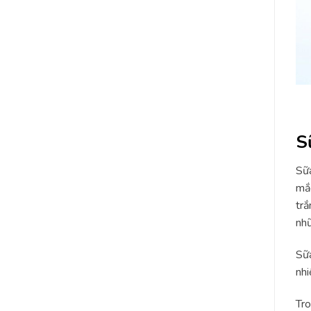
S
Sữa
mắc
trắ
nhữ
Sữa
nhi
Tro