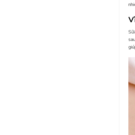
nhi
V
Sữa
sau
giú