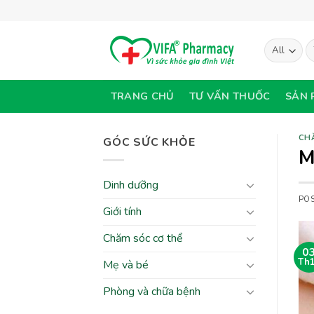
Skip
to
content
T
ki
TRANG CHỦ
TƯ VẤN THUỐC
SẢN 
CH
GÓC SỨC KHỎE
M
Dinh dưỡng
PO
Giới tính
Chăm sóc cơ thể
0
Th
Mẹ và bé
Phòng và chữa bệnh