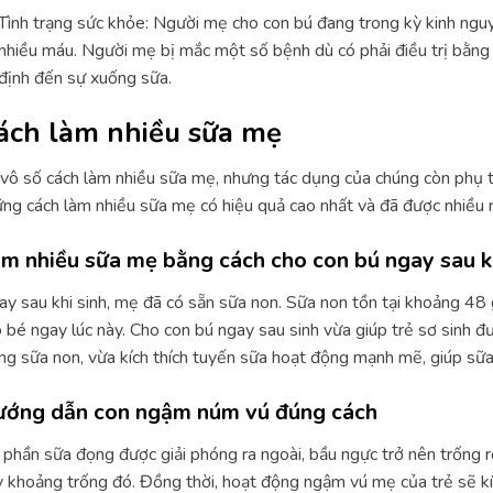
Tình trạng sức khỏe: Người mẹ cho con bú đang trong kỳ kinh nguyệ
nhiều máu. Người mẹ bị mắc một số bệnh dù có phải điều trị bằn
định đến sự xuống sữa.
ách làm nhiều sữa mẹ
vô số cách làm nhiều sữa mẹ, nhưng tác dụng của chúng còn phụ t
ng cách làm nhiều sữa mẹ có hiệu quả cao nhất và đã được nhiều 
m nhiều sữa mẹ bằng cách cho con bú ngay sau kh
y sau khi sinh, mẹ đã có sẵn sữa non. Sữa non tồn tại khoảng 48 
 bé ngay lúc này. Cho con bú ngay sau sinh vừa giúp trẻ sơ sinh 
ng sữa non, vừa kích thích tuyến sữa hoạt động mạnh mẽ, giúp sữ
ớng dẫn con ngậm núm vú đúng cách
 phần sữa đọng được giải phóng ra ngoài, bầu ngực trở nên trống r
 khoảng trống đó. Đồng thời, hoạt động ngậm vú mẹ của trẻ sẽ kíc