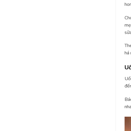
hor
Cho
mẹ 
sữa
The
há 
Uố
Uốn
đến
Bác
nha