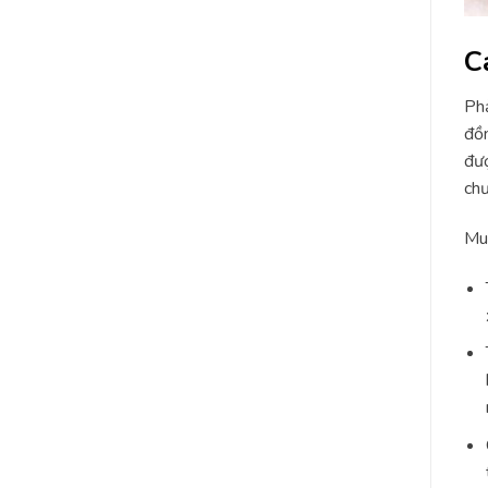
C
Phả
đồn
đượ
chư
Muố