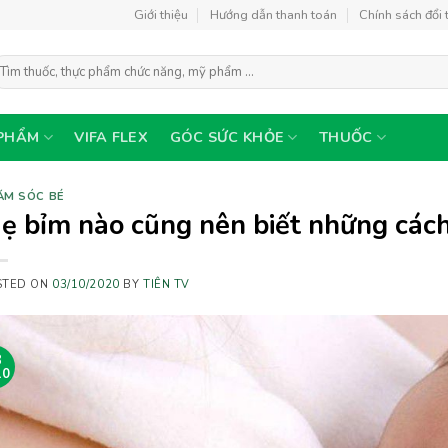
Giới thiệu
Hướng dẫn thanh toán
Chính sách đổi 
ìm
ếm:
PHẨM
VIFA FLEX
GÓC SỨC KHỎE
THUỐC
ĂM SÓC BÉ
ẹ bỉm nào cũng nên biết những các
STED ON
03/10/2020
BY
TIÊN TV
3
10