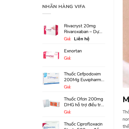
NHÃN HÀNG VIFA
Rivacryst 20mg
Rivaroxaban – Dự
phòng đột quỵ,
Giá:
Liên hệ
huyết khối tĩnh mạch
Exnortan
Giá:
Thuốc Cefpodoxim
200Mg Euvipharm
điều trị nhiễm khuẩn
Giá:
(10 viên)
M
Thuốc Ofcin 200mg
DHG hỗ trợ điều trị
viêm phế quản nặng
Giá:
Thô
(20 viên)
non
Thuốc Ciprofloxacin
thể