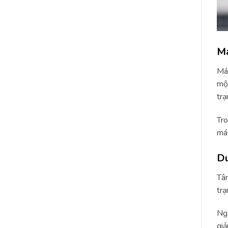
Má
Mát
một
trạ
Tro
mát
Du
Tâm
trạ
Ngư
giả