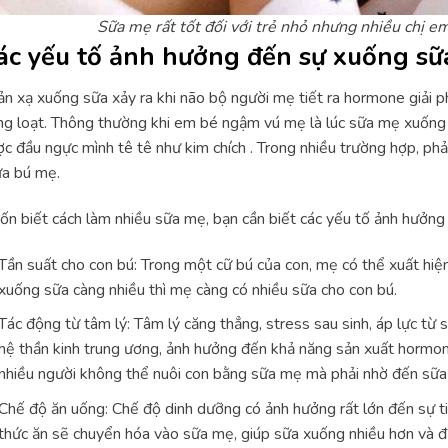
Sữa mẹ rất tốt đối với trẻ nhỏ nhưng nhiều chị e
ác yếu tố ảnh hưởng đến sự xuống sữa
n xạ xuống sữa xảy ra khi não bộ người mẹ tiết ra hormone giải p
g loạt. Thông thường khi em bé ngậm vú mẹ là lúc sữa mẹ xuống 
c đầu ngực mình tê tê như kim chích . Trong nhiều trường hợp, ph
a bú mẹ.
n biết cách làm nhiều sữa mẹ, bạn cần biết các yếu tố ảnh hưởng 
Tần suất cho con bú: Trong một cữ bú của con, mẹ có thể xuất hiệ
xuống sữa càng nhiều thì mẹ càng có nhiều sữa cho con bú.
Tác động từ tâm lý: Tâm lý căng thẳng, stress sau sinh, áp lực từ 
hệ thần kinh trung ương, ảnh hưởng đến khả năng sản xuất hormo
nhiều người không thể nuôi con bằng sữa mẹ mà phải nhờ đến sữa
Chế độ ăn uống: Chế độ dinh dưỡng có ảnh hưởng rất lớn đến sự t
thức ăn sẽ chuyển hóa vào sữa mẹ, giúp sữa xuống nhiều hơn và đ