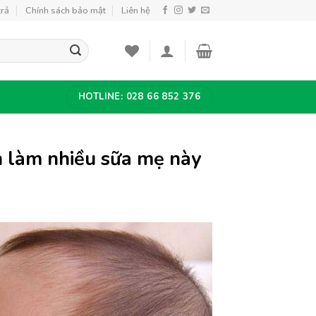
trả
Chính sách bảo mật
Liên hệ
HOTLINE: 028 66 852 376
h làm nhiều sữa mẹ này