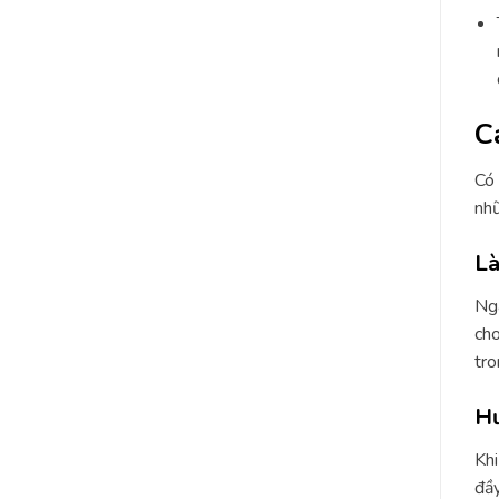
C
Có 
nhữ
Là
Nga
cho
tro
Hư
Khi
đầy