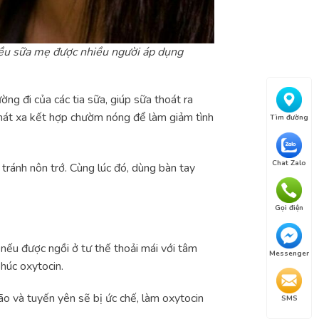
iều sữa mẹ được nhiều người áp dụng
ng đi của các tia sữa, giúp sữa thoát ra
 mát xa kết hợp chườm nóng để làm giảm tình
Tìm đường
Chat Zalo
 tránh nôn trớ. Cùng lúc đó, dùng bàn tay
Gọi điện
 nếu được ngồi ở tư thế thoải mái với tâm
Messenger
húc oxytocin.
ão và tuyến yên sẽ bị ức chế, làm oxytocin
SMS