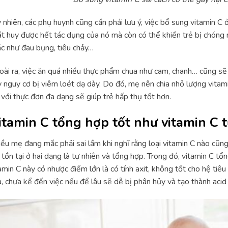
 nhiên, các phụ huynh cũng cần phải lưu ý, việc bổ sung vitamin 
t huy được hết tác dụng của nó mà còn có thể khiến trẻ bị chóng
c như đau bụng, tiêu chảy…
ài ra, việc ăn quá nhiều thực phẩm chua như cam, chanh… cũng sẽ
 nguy cơ bị viêm loét dạ dày. Do đó, mẹ nên chia nhỏ lượng vita
 với thực đơn đa dạng sẽ giúp trẻ hấp thụ tốt hơn.
itamin C tổng hợp tốt như vitamin C 
ều mẹ đang mắc phải sai lầm khi nghĩ rằng loại vitamin C nào cũn
tồn tại ở hai dạng là tự nhiên và tổng hợp. Trong đó, vitamin C t
amin C này có nhược điểm lớn là có tính axit, không tốt cho hệ tiê
, chưa kể đến việc nếu để lâu sẽ dễ bị phân hủy và tạo thành acid o