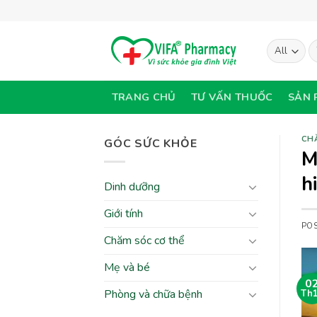
Skip
to
content
T
ki
TRANG CHỦ
TƯ VẤN THUỐC
SẢN 
CH
GÓC SỨC KHỎE
M
h
Dinh dưỡng
Giới tính
PO
Chăm sóc cơ thể
Mẹ và bé
0
Phòng và chữa bệnh
Th