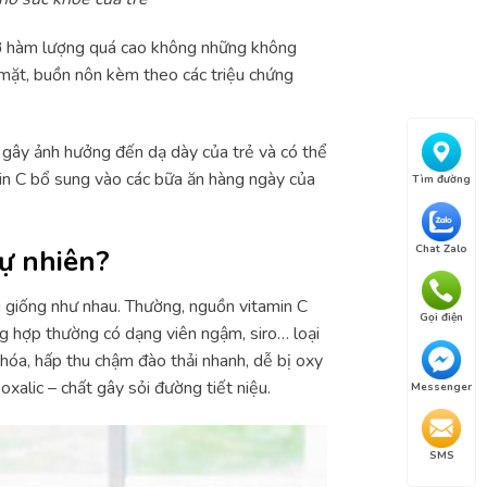
C ở hàm lượng quá cao không những không
 mặt, buồn nôn kèm theo các triệu chứng
 gây ảnh hưởng đến dạ dày của trẻ và có thể
min C bổ sung vào các bữa ăn hàng ngày của
Tìm đường
Chat Zalo
tự nhiên?
g giống như nhau. Thường, nguồn vitamin C
Gọi điện
ổng hợp thường có dạng viên ngậm, siro… loại
u hóa, hấp thu chậm đào thải nhanh, dễ bị oxy
xalic – chất gây sỏi đường tiết niệu.
Messenger
SMS