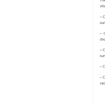
The
vit
– C
sun
– C
cho
– C
sun
– C
– C
ca