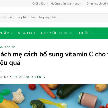
Giới thiệu
Hướng dẫn thanh toán
Chính sách đổi 
ìm
ếm:
PHẨM
VIFA FLEX
GÓC SỨC KHỎE
THUỐC
ĂM SÓC BÉ
ách mẹ cách bổ sung vitamin C cho t
iệu quả
STED ON
02/10/2020
BY
TIÊN TV
2
10