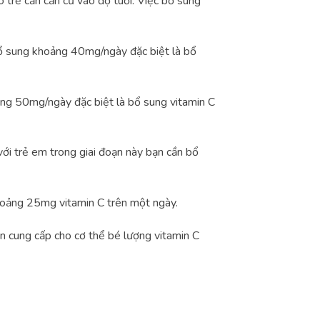
 trẻ cần căn cứ vào độ tuổi. Việc bổ sung
 bổ sung khoảng 40mg/ngày đặc biệt là bổ
ảng 50mg/ngày đặc biệt là bổ sung vitamin C
 với trẻ em trong giai đoạn này bạn cần bổ
khoảng 25mg vitamin C trên một ngày.
ần cung cấp cho cơ thể bé lượng vitamin C