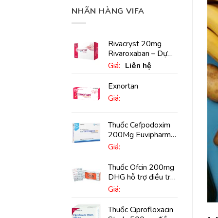
NHÃN HÀNG VIFA
Rivacryst 20mg
Rivaroxaban – Dự
phòng đột quỵ,
Giá:
Liên hệ
huyết khối tĩnh mạch
Exnortan
Giá:
Thuốc Cefpodoxim
200Mg Euvipharm
điều trị nhiễm khuẩn
Giá:
(10 viên)
Thuốc Ofcin 200mg
DHG hỗ trợ điều trị
viêm phế quản nặng
Giá:
(20 viên)
Thuốc Ciprofloxacin