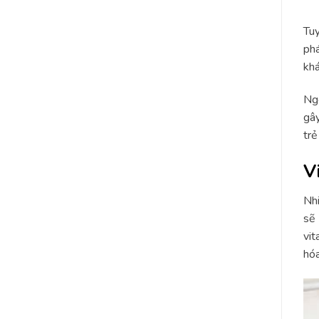
Tuy
phá
khá
Ngo
gây
trẻ
V
Nhi
sẽ 
vit
hóa