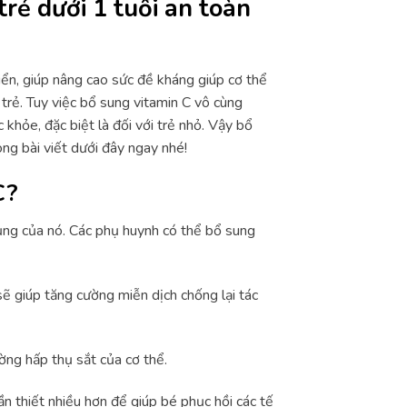
rẻ dưới 1 tuổi an toàn
riển, giúp nâng cao sức đề kháng giúp cơ thể
rẻ. Tuy việc bổ sung vitamin C vô cùng
khỏe, đặc biệt là đối với trẻ nhỏ. Vậy bổ
ong bài viết dưới đây ngay nhé!
C?
dụng của nó. Các phụ huynh có thể bổ sung
sẽ giúp tăng cường miễn dịch chống lại tác
ường hấp thụ sắt của cơ thể.
ần thiết nhiều hơn để giúp bé phục hồi các tế