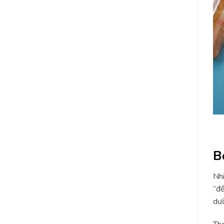
B
Nhi
“để
dưỡ