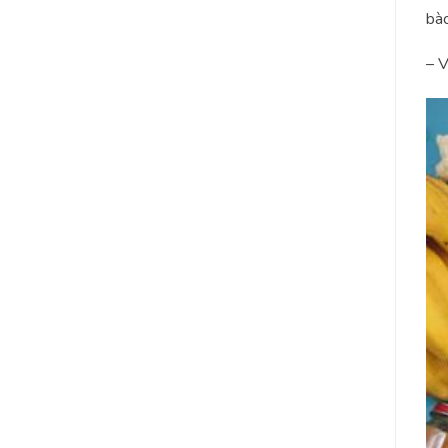
bào
– V