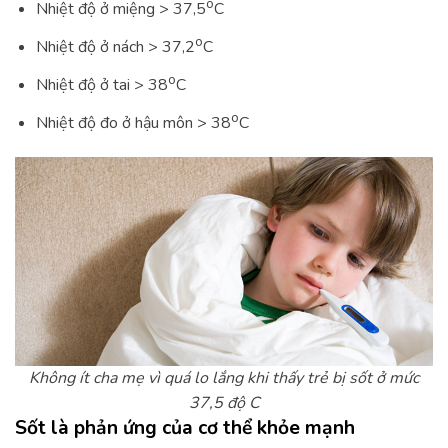
o
Nhiệt độ ở miệng > 37,5
C
o
Nhiệt độ ở nách > 37,2
C
o
Nhiệt độ ở tai > 38
C
o
Nhiệt độ đo ở hậu môn > 38
C
Không ít cha mẹ vì quá lo lắng khi thấy trẻ bị sốt ở mức
37,5 độ C
Sốt là phản ứng của cơ thể khỏe mạnh