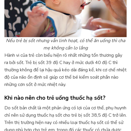
Nếu trẻ bị sốt nhưng vẫn linh hoạt, có thể ăn uống thì cha
mẹ không cần lo lắng
Hành vi của trẻ còn biểu hiện rõ nhất những tổn thương gây
ra bởi sốt. Trẻ bị sốt 39 độ C hay ở mức dưới 40 độ C thì
thường không để lại hậu quả kéo dài đáng kể, khi cơ chế nhiệt
độ của não ổn định sẽ giúp cơ thể bé kiểm soát phần nào
những cơn sốt ở mức nhiệt này.
Khi nào nên cho trẻ uống thuốc hạ sốt?
Do sốt bản chất là một phản ứng có lợi của cơ thể, phụ huynh
chỉ nên sử dụng thuốc hạ sốt cho trẻ bị sốt 38,5 độ C trở lên.
Trên thị trường hiện nay có nhiều loại thuốc hạ sốt có thể sử
dụng phù hợp cho trẻ em, trong đó các thuốc có chứa dược