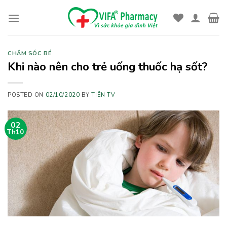
Skip
to
content
CHĂM SÓC BÉ
Khi nào nên cho trẻ uống thuốc hạ sốt?
POSTED ON
02/10/2020
BY
TIÊN TV
02
Th10