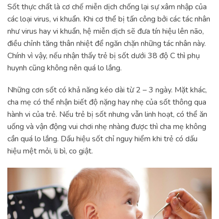
Sốt thực chất là cơ chế miễn dịch chống lại sự xâm nhập của
các loại virus, vi khuẩn. Khi cơ thể bị tấn công bởi các tác nhân
như virus hay vi khuẩn, hệ miễn dịch sẽ đưa tín hiệu lên não,
điều chỉnh tăng thân nhiệt để ngăn chặn những tác nhân này.
Chính vì vậy, nếu nhận thấy trẻ bị sốt dưới 38 độ C thì phụ
huynh cũng không nên quá lo lắng.
Những cơn sốt có khả năng kéo dài từ 2 – 3 ngày. Mặt khác,
cha mẹ có thể nhận biết độ nặng hay nhẹ của sốt thông qua
hành vi của trẻ. Nếu trẻ bị sốt nhưng vẫn linh hoạt, có thể ăn
uống và vận động vui chơi nhẹ nhàng được thì cha mẹ không
cần quá lo lắng. Dấu hiệu sốt chỉ nguy hiểm khi trẻ có dấu
hiệu mệt mỏi, li bì, co giật.