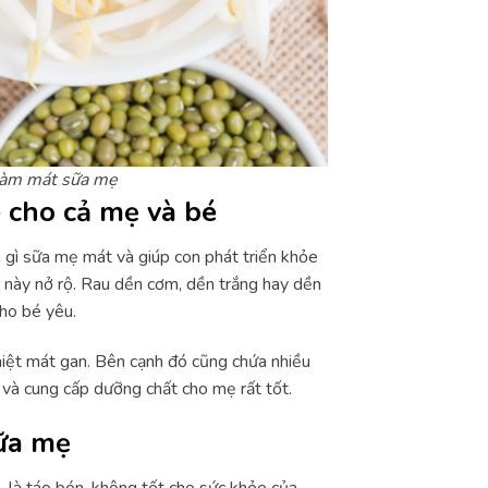
 làm mát sữa mẹ
 cho cả mẹ và bé
gì sữa mẹ mát và giúp con phát triển khỏe
u này nở rộ. Rau dền cơm, dền trắng hay dền
cho bé yêu.
nhiệt mát gan. Bên cạnh đó cũng chứa nhiều
t và cung cấp dưỡng chất cho mẹ rất tốt.
sữa mẹ