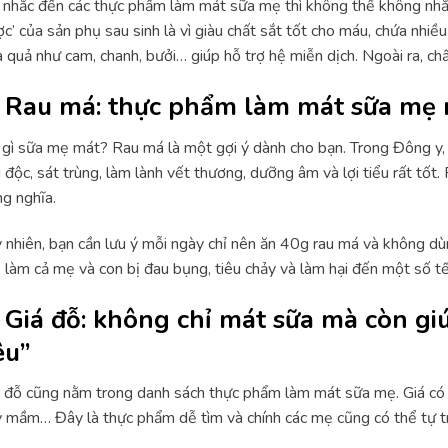
 nhắc đến các thực phẩm làm mát sữa mẹ thì không thể không nhắc 
c’ của sản phụ sau sinh là vì giàu chất sắt tốt cho máu, chứa nhiề
 quả như cam, chanh, bưởi… giúp hỗ trợ hệ miễn dịch. Ngoài ra, chất
. Rau má: thực phẩm làm mát sữa mẹ 
gì sữa mẹ mát? Rau má là một gợi ý dành cho bạn. Trong Đông y, ra
i độc, sát trùng, làm lành vết thương, dưỡng âm và lợi tiểu rất t
g nghĩa.
 nhiên, bạn cần lưu ý mỗi ngày chỉ nên ăn 40g rau má và không dùn
 làm cả mẹ và con bị đau bụng, tiêu chảy và làm hại đến một số tế
. Giá đỗ: không chỉ mát sữa mà còn giú
êu”
 đỗ cũng nằm trong danh sách thực phẩm làm mát sữa mẹ. Giá có 
 mầm… Đây là thực phẩm dễ tìm và chính các mẹ cũng có thể tự tr