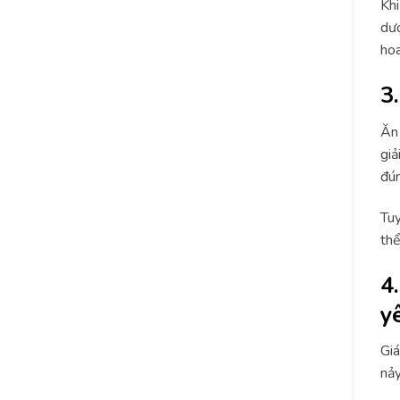
Khi
dượ
hoa
3
Ăn 
giả
đún
Tuy
thể
4
y
Giá
nảy