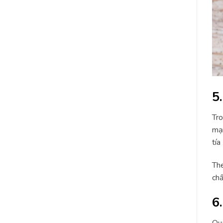
5
Tro
mạn
tía
The
chấ
6