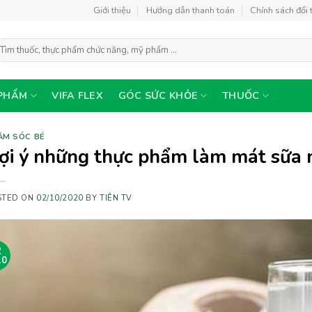
Giới thiệu
Hướng dẫn thanh toán
Chính sách đổi 
ìm
ếm:
PHẨM
VIFA FLEX
GÓC SỨC KHỎE
THUỐC
ĂM SÓC BÉ
ợi ý những thực phẩm làm mát sữa 
STED ON
02/10/2020
BY
TIÊN TV
2
10