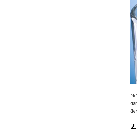
Nướ
dàn
đến
2