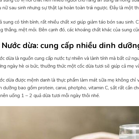
 sung có vị hơi chát nên nhiều người cho rằng ăn sung là nóng sữa
 nữ sau sinh nhưng sự thật lại hoàn toàn trái ngược. Đây là một 
 sung có tính bình, rất nhiều chất xơ giúp giảm táo bón sau sinh.
g thẳng, mệt mỏi. Bên cạnh đó, các khoáng chất khác của sung cũ
. Nước dừa: cung cấp nhiều dinh dưỡn
c dừa là nguồn cung cấp nước tự nhiên và lành tính mà bất cứ ng
ng ngày hè oi bức, thưởng thức một cốc dừa tươi sẽ giúp cả mẹ và 
c dừa được mệnh danh là thực phẩm làm mát sữa mẹ không chỉ vì c
h dưỡng bao gồm protein, canxi, photpho, vitamin C, sắt rất cần ch
 nên uống 1 – 2 quả dừa tươi mỗi ngày thôi nhé.