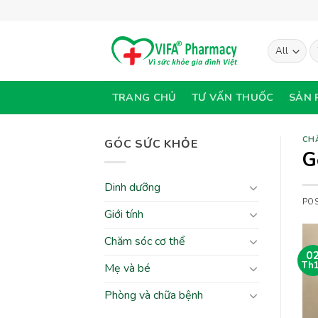
Skip
to
content
T
ki
TRANG CHỦ
TƯ VẤN THUỐC
SẢN 
CH
GÓC SỨC KHỎE
G
Dinh dưỡng
PO
Giới tính
Chăm sóc cơ thể
0
Th
Mẹ và bé
Phòng và chữa bệnh