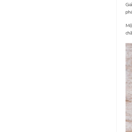
Giá
phá
Một
chă