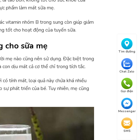
, là táo bón, không tốt cho sức khỏe của
thực phẩm làm mát sữa mẹ.
 Các vitamin nhóm B trong sung còn giúp giảm
ng tốt cho hoạt động của tuyến sữa.
g cho sữa mẹ
Tìm đường
ười mẹ nào cũng nên sử dụng. Đặc biệt trong
con dịu mát cả cơ thể chỉ trong tích tắc.
Chat Zalo
ó tính mát, loại quả này chứa khá nhiều
o sự phát triển của bé. Tuy nhiên, mẹ cũng
Gọi điện
Messenger
SMS