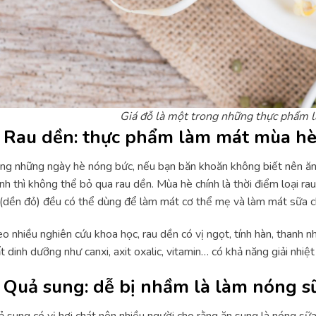
Giá đỗ là một trong những thực phẩm
. Rau dền: thực phẩm làm mát mùa hè
ng những ngày hè nóng bức, nếu bạn băn khoăn không biết nên ăn 
h thì không thể bỏ qua rau dền. Mùa hè chính là thời điểm loại ra
 (dền đỏ) đều có thể dùng để làm mát cơ thể mẹ và làm mát sữa 
o nhiều nghiên cứu khoa học, rau dền có vị ngọt, tính hàn, thanh 
t dinh dưỡng như canxi, axit oxalic, vitamin… có khả năng giải nhiệ
. Quả sung: dễ bị nhầm là làm nóng 