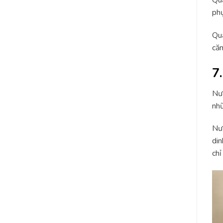
Quả
phụ
Quả
căn
7
Nướ
nhữ
Nướ
din
chỉ