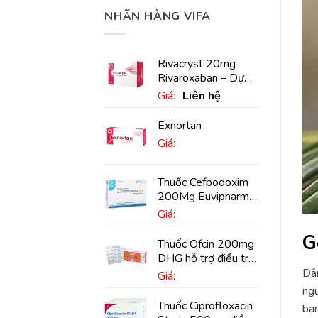
NHÃN HÀNG VIFA
Rivacryst 20mg
Rivaroxaban – Dự
phòng đột quỵ,
Giá:
Liên hệ
huyết khối tĩnh mạch
Exnortan
Giá:
Thuốc Cefpodoxim
200Mg Euvipharm
điều trị nhiễm khuẩn
Giá:
(10 viên)
G
Thuốc Ofcin 200mg
DHG hỗ trợ điều trị
viêm phế quản nặng
Dân
Giá:
(20 viên)
ngu
Thuốc Ciprofloxacin
bạn